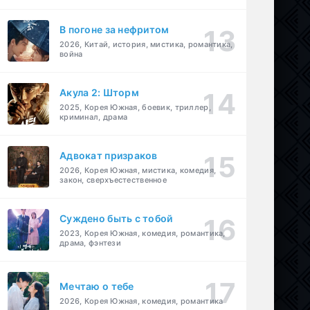
В погоне за нефритом
2026, Китай, история, мистика, романтика,
война
Акула 2: Шторм
2025, Корея Южная, боевик, триллер,
криминал, драма
Адвокат призраков
2026, Корея Южная, мистика, комедия,
закон, сверхъестественное
Суждено быть с тобой
2023, Корея Южная, комедия, романтика,
драма, фэнтези
Мечтаю о тебе
2026, Корея Южная, комедия, романтика