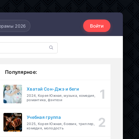
Войти
орамы 2026
Популярное:
Хватай Сон-Джэ и беги
2024, Корея Южная, музыка, комедия,
романтика, фэнтези
Учебная группа
2025, Корея Южная, боевик, триллер,
комедия, молодость