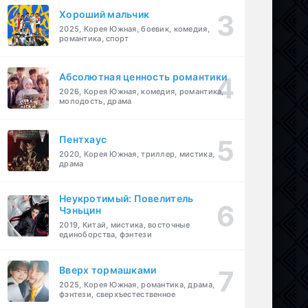
Хороший мальчик
2025, Корея Южная, боевик, комедия,
романтика, спорт
Абсолютная ценность романтики
2026, Корея Южная, комедия, романтика,
молодость, драма
Пентхаус
2020, Корея Южная, триллер, мистика,
драма
Неукротимый: Повелитель
Чэньцин
2019, Китай, мистика, восточные
единоборства, фэнтези
Вверх тормашками
2025, Корея Южная, романтика, драма,
фэнтези, сверхъестественное