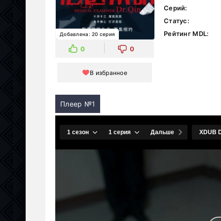
Серий:
Статус:
Рейтинг MDL:
Добавлена: 20 серия
0
0
В избранное
Плеер №1