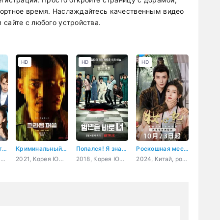
фортное время. Наслаждайтесь качественным видео
 сайте с любого устройства.
HD
HD
HD
Большие сплетни
Криминальный пазл
Попался! Я знаю, кто ты!
Роскошная месть
2018, Китай, комедия, романтика
2021, Корея Южная, триллер, мистика, психология, криминал
2018, Корея Южная, триллер, мистика, комедия
2024, Китай, романтика, восточные единоборства