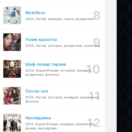
Мой босс
2024, Китай, комедия, закон, романтика
Узник красоты
2025, Китай, история, романтика, политика
Шеф-повар тирана
2025, Корея Южная, история, комедия,
романтика, фэнтези
Cон во сне
2025, Китай, история, комедия, романтика,
фэнтези
Наследники
2013, Корея Южная, комедия, романтика,
драма, мелодрама