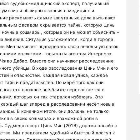
ийся судебно-медицинский эксперт, получивший
 умения и обширные знания в медицине и
мение раскрывать самые запутанные дела вызывают
альным фасадом скрывается тайна, которую Цинь
т ночные кошмары, которые он не может объяснить –
ие видения. Ситуация усложняется, когда в городе
инь Мин начинает подозревать свою невольную связь
 своими коллегами – опытным агентом Интерпола
жао Дабао. Вместе они начинают расследование,
чного убийцы. В ходе расследования Цинь Мин и его
тей и опасностей. Каждая новая улика, каждое
т тайн и предательства. По мере того как они
, как его прошлое всё ближе переплетается с
нами, которых он так старался избежать. Это
 каждый шаг вперед в расследовании несёт новые
манды. В конечном итоге, они должны не только
аться в своих кошмарах и возможной роли в
ь Судмедэксперт Цинь Мин (2016) дорама онлайн с
естве. Мы предлагаем удобный и быстрый доступ к
егистрации. Просто откройте страницу с дорамой,