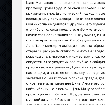
Цинь Мин известен среди коллег как выдающ
прозвище "рука Будды" за свои несравненные
криминалистике. Его логический подход и у
восхищение у окружающих. Но за профессион
мин никогда не делится с другими: его мучаю
это либо отголоски прошлого, либо мистическ
начинается серия таинственных убийств, и Ц
с этими преступлениями. Он объединяется со
Линь Тао и молодым амбициозным стажёром Ч
стараясь раскрыть личность и мотивы загадо
команда сталкиваются с множеством сложнос
свидетельство уводит их всё глубже в лабирин
приближаются к решению, Цинь Мин чувствует
настоящим, заставляя его столкнуться с демо
захватывающая история о поиске правды, где
открытия и испытания для Цинь Мина и его ко
найти убийцу, но и помочь Цинь Мину разобр
происходящих событиях. Предлагаем смотрет
русской озвучкой бесплатно и в хорошем кач
сериалу без лишних ограничений и сложной р