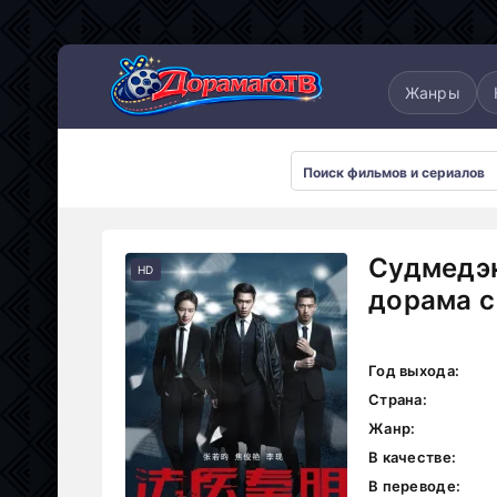
понские
Дорамы 2025
Дорамы 2026
Жанры
Судмедэк
HD
дорама с
Год выхода:
Страна:
Жанр:
В качестве:
В переводе: