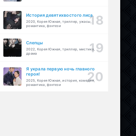
История девятихвостого лиса
2020, Корея Южная, триллер, ужасы,
романтика, фэнтези
Слепцы
2022, Корея Южная, триллер, мистика,
драма
Я украла первую ночь главного
героя!
2025, Корея Южная, история, комедия,
романтика, фэнтези