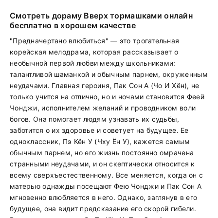
Смотреть дораму Вверх тормашками онлайн
бесплатно в хорошем качестве
"Предначертано влюбиться" — это трогательная
корейская мелодрама, которая рассказывает о
необычной первой любви между школьниками:
талантливой шаманкой и обычным парнем, окруженным
неудачами. Главная героиня, Пак Сон А (Чо И Хён), не
только учится на отлично, но и ночами становится Феей
Чонджи, исполнителем желаний и проводником воли
богов. Она помогает людям узнавать их судьбы,
заботится о их здоровье и советует на будущее. Ее
одноклассник, Пэ Кён У (Чху Ён У), кажется самым
обычным парнем, но его жизнь постоянно омрачена
странными неудачами, и он скептически относится к
всему сверхъестественному. Все меняется, когда он с
матерью однажды посещают Фею Чонджи и Пак Сон А
мгновенно влюбляется в него. Однако, заглянув в его
будущее, она видит предсказание его скорой гибели.