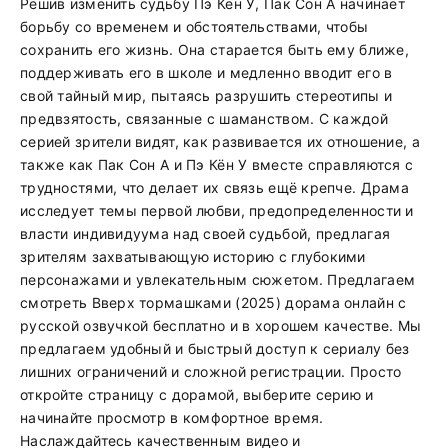
Решив изменить судьбу Пэ Кён У, Пак Сон А начинает
борьбу со временем и обстоятельствами, чтобы
сохранить его жизнь. Она старается быть ему ближе,
поддерживать его в школе и медленно вводит его в
свой тайный мир, пытаясь разрушить стереотипы и
предвзятость, связанные с шаманством. С каждой
серией зрители видят, как развивается их отношение, а
также как Пак Сон А и Пэ Кён У вместе справляются с
трудностями, что делает их связь ещё крепче. Драма
исследует темы первой любви, предопределенности и
власти индивидуума над своей судьбой, предлагая
зрителям захватывающую историю с глубокими
персонажами и увлекательным сюжетом. Предлагаем
смотреть Вверх тормашками (2025) дорама онлайн с
русской озвучкой бесплатно и в хорошем качестве. Мы
предлагаем удобный и быстрый доступ к сериалу без
лишних ограничений и сложной регистрации. Просто
откройте страницу с дорамой, выберите серию и
начинайте просмотр в комфортное время.
Наслаждайтесь качественным видео и