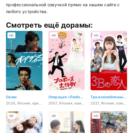
профессиональной озвучкой прямо на нашем сайте с
любого устройства.
Смотреть ещё дорамы:
HD
HD
HD
Оазис
Операция «Любовь»
Три возлюбленных на букву «Б»
2024, Япония, криминал
2007, Япония, комедия, романтика, молодость, сверхъестественное
2021, Япония, комедия, романтика, повседневность, драма
HD
HD
HD