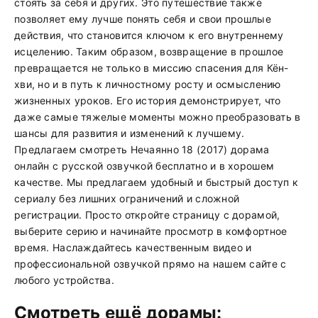
стоять за себя и других. Это путешествие также
позволяет ему лучше понять себя и свои прошлые
действия, что становится ключом к его внутреннему
исцелению. Таким образом, возвращение в прошлое
превращается не только в миссию спасения для Кён-
хви, но и в путь к личностному росту и осмыслению
жизненных уроков. Его история демонстрирует, что
даже самые тяжелые моменты можно преобразовать в
шансы для развития и изменений к лучшему.
Предлагаем смотреть Нечаянно 18 (2017) дорама
онлайн с русской озвучкой бесплатно и в хорошем
качестве. Мы предлагаем удобный и быстрый доступ к
сериалу без лишних ограничений и сложной
регистрации. Просто откройте страницу с дорамой,
выберите серию и начинайте просмотр в комфортное
время. Наслаждайтесь качественным видео и
профессиональной озвучкой прямо на нашем сайте с
любого устройства.
Смотреть ещё дорамы: