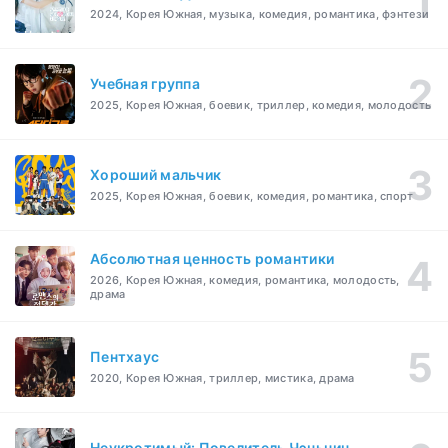
2024, Корея Южная, музыка, комедия, романтика, фэнтези
Учебная группа
2025, Корея Южная, боевик, триллер, комедия, молодость
Хороший мальчик
2025, Корея Южная, боевик, комедия, романтика, спорт
Абсолютная ценность романтики
2026, Корея Южная, комедия, романтика, молодость,
драма
Пентхаус
2020, Корея Южная, триллер, мистика, драма
Неукротимый: Повелитель Чэньцин