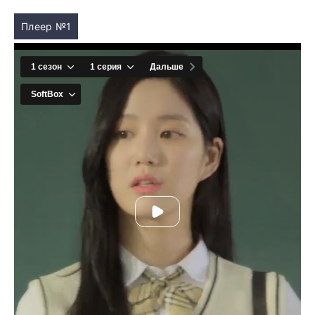
Плеер №1