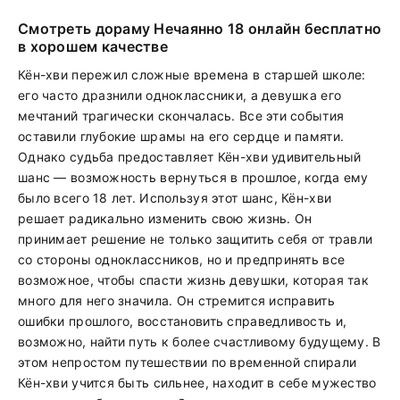
Смотреть дораму Нечаянно 18 онлайн бесплатно
в хорошем качестве
Кён-хви пережил сложные времена в старшей школе:
его часто дразнили одноклассники, а девушка его
мечтаний трагически скончалась. Все эти события
оставили глубокие шрамы на его сердце и памяти.
Однако судьба предоставляет Кён-хви удивительный
шанс — возможность вернуться в прошлое, когда ему
было всего 18 лет. Используя этот шанс, Кён-хви
решает радикально изменить свою жизнь. Он
принимает решение не только защитить себя от травли
со стороны одноклассников, но и предпринять все
возможное, чтобы спасти жизнь девушки, которая так
много для него значила. Он стремится исправить
ошибки прошлого, восстановить справедливость и,
возможно, найти путь к более счастливому будущему. В
этом непростом путешествии по временной спирали
Кён-хви учится быть сильнее, находит в себе мужество