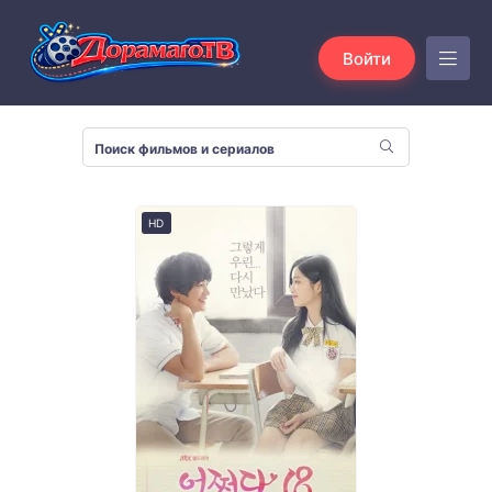
Войти
HD