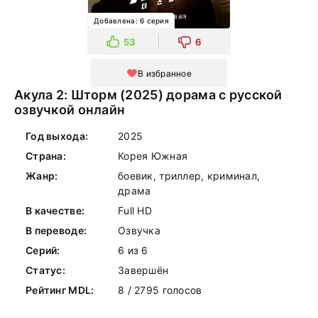
Добавлена: 6 серия
53
6
В избранное
Акула 2: Шторм (2025) дорама с русской
озвучкой онлайн
Год выхода:
2025
Страна:
Корея Южная
Жанр:
боевик, триллер, криминал,
драма
В качестве:
Full HD
В переводе:
Озвучка
Серий:
6 из 6
Статус:
Завершён
Рейтинг MDL:
8 / 2795 голосов