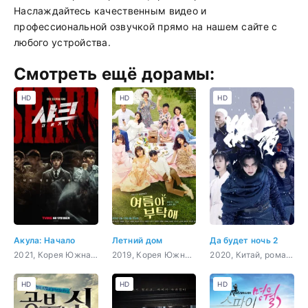
Наслаждайтесь качественным видео и
профессиональной озвучкой прямо на нашем сайте с
любого устройства.
Смотреть ещё дорамы:
HD
HD
HD
Акула: Начало
Летний дом
Да будет ночь 2
2021, Корея Южная, боевик, драма, боевые искусства
2019, Корея Южная, романтика, драма, мелодрама
2020, Китай, романтика, восточные единоборства, драма, фэнтези
HD
HD
HD