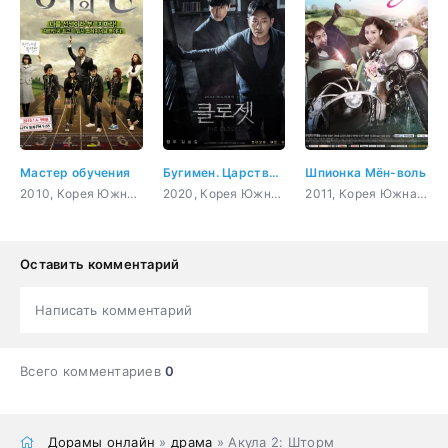
Мастер обучения
Бугимен. Царство мёртвых
Шпионка Мён-воль
2010, Корея Южная, комедия, романтика, молодость
2020, Корея Южная, триллер, мистика, ужасы, сверхъестественное
2011, Корея Южная, боевик, комедия, романтика, криминал
Оставить комментарий
Написать комментарий
Всего комментариев
0
Дорамы онлайн
»
драма
» Акула 2: Шторм