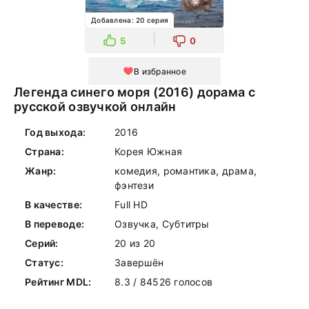
Добавлена: 20 серия
5
0
В избранное
Легенда синего моря (2016) дорама с
русской озвучкой онлайн
Год выхода:
2016
Страна:
Корея Южная
Жанр:
комедия, романтика, драма,
фэнтези
В качестве:
Full HD
В переводе:
Озвучка, Субтитры
Серий:
20 из 20
Статус:
Завершён
Рейтинг MDL:
8.3 / 84526 голосов