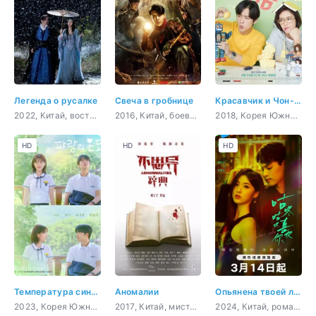
Легенда о русалке
Свеча в гробнице
Красавчик и Чон-ым
2022, Китай, восточные единоборства, драма, фэнтези
2016, Китай, боевик, приключения, триллер, сверхъестественное
2018, Корея Южная, комедия, романтика, повседневность, драма
HD
HD
HD
Температура синего
Аномалии
Опьянена твоей любовью
2023, Корея Южная, романтика, молодость
2017, Китай, мистика, ужасы
2024, Китай, романтика