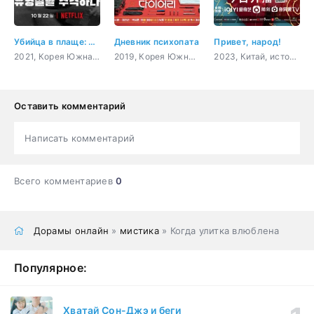
Убийца в плаще: охота на корейского хищника
Дневник психопата
Привет, народ!
2021, Корея Южная, Сингапур, мистика, документальный
2019, Корея Южная, триллер, мистика, комедия, криминал
2023, Китай, история, комедия, фэнтези
Оставить комментарий
Написать комментарий
Всего комментариев
0
Дорамы онлайн
»
мистика
» Когда улитка влюблена
Популярное:
Хватай Сон-Джэ и беги