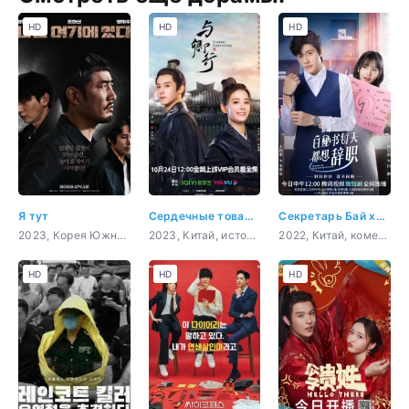
HD
HD
HD
Я тут
Сердечные товарищи
Секретарь Бай хочет уволиться
2023, Корея Южная, боевик, триллер, мистика
2023, Китай, история, мистика, романтика, драма
2022, Китай, комедия, романтика, сверхъестественное
HD
HD
HD