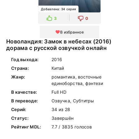
Добавлена: 34 серия
3
0
В избранное
Новоландия: Замок в небесах (2016)
дорама с русской озвучкой онлайн
Год выхода:
2016
Страна:
Китай
Жанр:
романтика, восточные
единоборства, фэнтези
В качестве:
Full HD
В переводе:
Озвучка, Субтитры
Серий:
34 из 28
Статус:
Завершён
Рейтинг MDL:
7.7 / 3835 голосов