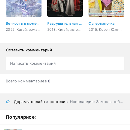
Вечность в моменте
Разрушительная красота
Суперпапочка
2025, Китай, романтика, восточные единоборства, фэнтези
2018, Китай, история, романтика, фэнтези, политика
2015, Корея Южная, комедия, романтика, драма, медицина
Оставить комментарий
Написать комментарий
Всего комментариев
0
Дорамы онлайн
»
фэнтези
» Новоландия: Замок в небесах
Популярное: