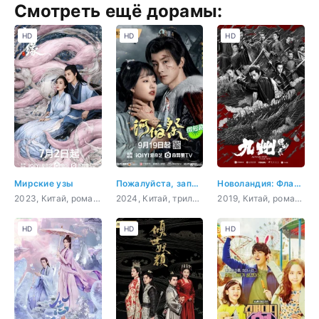
Смотреть ещё дорамы:
HD
HD
HD
Мирские узы
Пожалуйста, запомни меня
Новоландия: Флаг орла
2023, Китай, романтика, восточные единоборства, фэнтези
2024, Китай, триллер, история, романтика, фэнтези
2019, Китай, романтика, восточные единоборства, фэнтези
HD
HD
HD