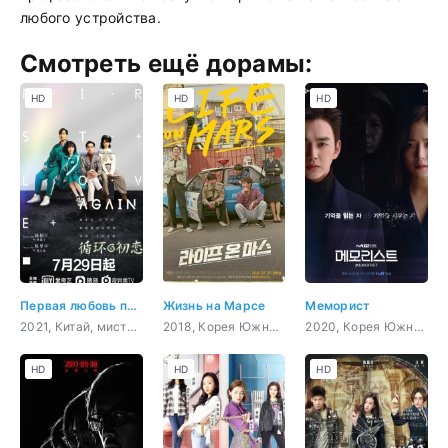
любого устройства.
Смотреть ещё дорамы:
HD
HD
HD
Первая любовь по новой
Жизнь на Марсе
Меморист
2021, Китай, мистика, романтика, молодость, фэнтези
2018, Корея Южная, боевик, мистика, психология, комедия
2020, Корея Южная, боевик, триллер, мистика, сверхъестественное
HD
HD
HD