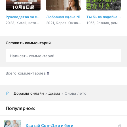
Руководство по самоспасению для королев драмы
Любовная сцена №
Ты была подобна дикой хризантеме
2023, Китай, история, комедия, романтика, фэнтези
2021, Корея Южная, романтика, повседневность, драма
1955, Япония, романтика, драма
Оставить комментарий
Написать комментарий
Всего комментариев
0
Дорамы онлайн
»
драма
» Снова лето
Популярное:
Хватай Сон-Джэ и беги