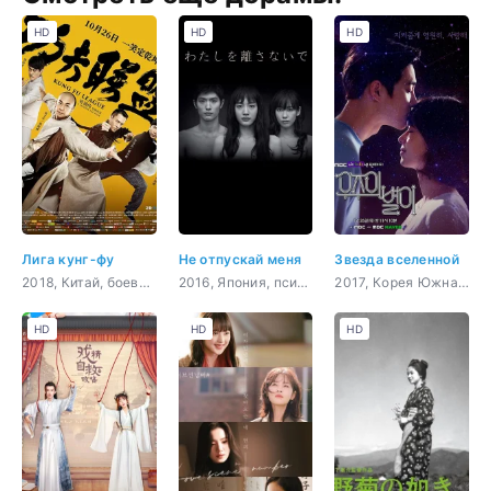
HD
HD
HD
Лига кунг-фу
Не отпускай меня
Звезда вселенной
2018, Китай, боевик, комедия, драма, боевые искусства
2016, Япония, психология, романтика, драма, мелодрама
2017, Корея Южная, музыка, романтика, драма, сверхъестественное
HD
HD
HD