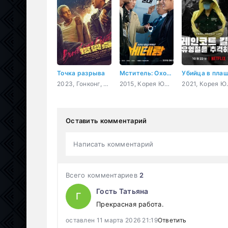
Точка разрыва
Мститель: Охота началась
2023, Гонконг, Китай, боевик, триллер, мистика, драма
2015, Корея Южная, боевик, триллер, мистика, комедия
2021, Корея Южн
Оставить комментарий
Написать комментарий
Всего комментариев
2
Гость Татьяна
Г
Прекрасная работа.
оставлен 11 марта 2026 21:19
Ответить