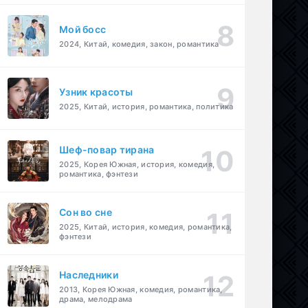
Мой босс
2024, Китай, комедия, закон, романтика
Узник красоты
2025, Китай, история, романтика, политика
Шеф-повар тирана
2025, Корея Южная, история, комедия,
романтика, фэнтези
Cон во сне
2025, Китай, история, комедия, романтика,
фэнтези
Наследники
2013, Корея Южная, комедия, романтика,
драма, мелодрама