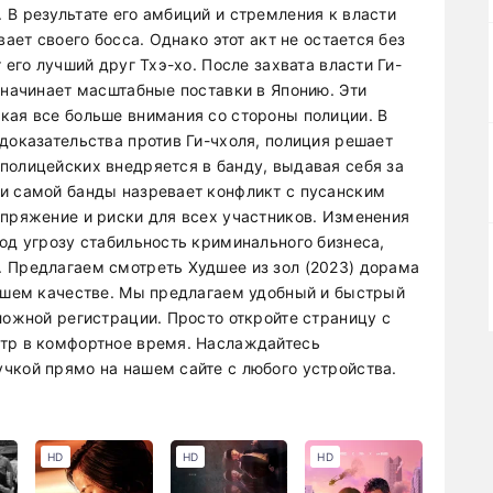
 В результате его амбиций и стремления к власти
вает своего босса. Однако этот акт не остается без
 его лучший друг Тхэ-хо. После захвата власти Ги-
 начинает масштабные поставки в Японию. Эти
кая все больше внимания со стороны полиции. В
доказательства против Ги-чхоля, полиция решает
полицейских внедряется в банду, выдавая себя за
и самой банды назревает конфликт с пусанским
апряжение и риски для всех участников. Изменения
од угрозу стабильность криминального бизнеса,
 Предлагаем смотреть Худшее из зол (2023) дорама
рошем качестве. Мы предлагаем удобный и быстрый
ложной регистрации. Просто откройте страницу с
отр в комфортное время. Наслаждайтесь
чкой прямо на нашем сайте с любого устройства.
HD
HD
HD