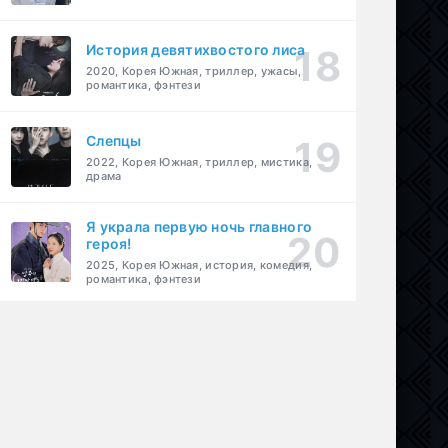
История девятихвостого лиса
2020, Корея Южная, триллер, ужасы,
романтика, фэнтези
Слепцы
2022, Корея Южная, триллер, мистика,
драма
Я украла первую ночь главного
героя!
2025, Корея Южная, история, комедия,
романтика, фэнтези