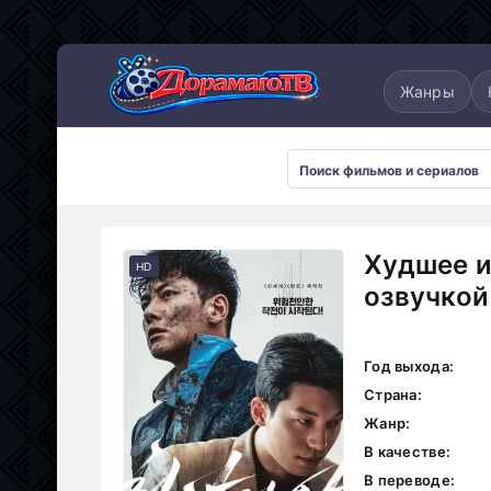
понские
Дорамы 2025
Дорамы 2026
Жанры
Худшее и
HD
озвучкой
Год выхода:
Страна:
Жанр:
В качестве:
В переводе: