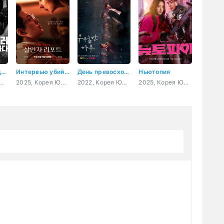
Убийца в плаще: охота на корейского хищника
Интервью убийцы
День превосходства
Ньютопия
ая, Сингапур, мистика, документальный
2025, Корея Южная, триллер
2022, Корея Южная, триллер, мистика, психология, драма
2025, Корея Южная, боевик, ужасы, романтика, фэнтези