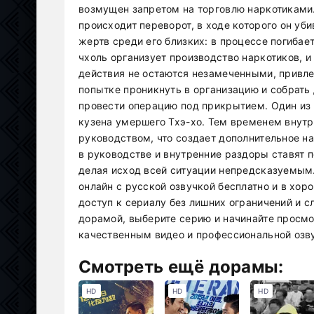
возмущен запретом на торговлю наркотиками.
происходит переворот, в ходе которого он уби
жертв среди его близких: в процессе погибает
чхоль организует производство наркотиков, и
действия не остаются незамеченными, привле
попытке проникнуть в организацию и собрать 
провести операцию под прикрытием. Один из 
кузена умершего Тхэ-хо. Тем временем внутр
руководством, что создает дополнительное н
в руководстве и внутренние раздоры ставят п
делая исход всей ситуации непредсказуемым.
онлайн с русской озвучкой бесплатно и в хо
доступ к сериалу без лишних ограничений и с
дорамой, выберите серию и начинайте просм
качественным видео и профессиональной озву
Смотреть ещё дорамы:
HD
HD
HD