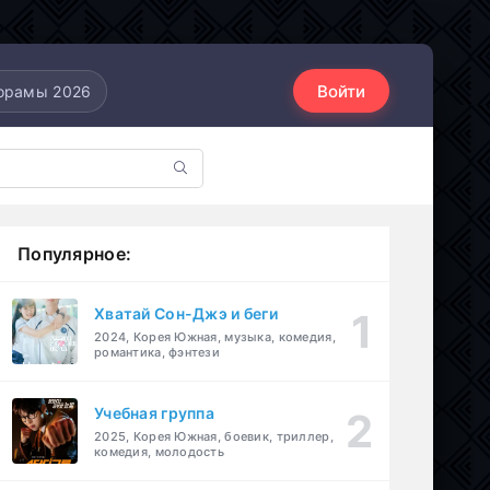
Войти
орамы 2026
Популярное:
Хватай Сон-Джэ и беги
2024, Корея Южная, музыка, комедия,
романтика, фэнтези
Учебная группа
2025, Корея Южная, боевик, триллер,
комедия, молодость