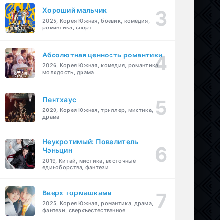
Хороший мальчик
2025, Корея Южная, боевик, комедия,
романтика, спорт
Абсолютная ценность романтики
2026, Корея Южная, комедия, романтика,
молодость, драма
Пентхаус
2020, Корея Южная, триллер, мистика,
драма
Неукротимый: Повелитель
Чэньцин
2019, Китай, мистика, восточные
единоборства, фэнтези
Вверх тормашками
2025, Корея Южная, романтика, драма,
фэнтези, сверхъестественное