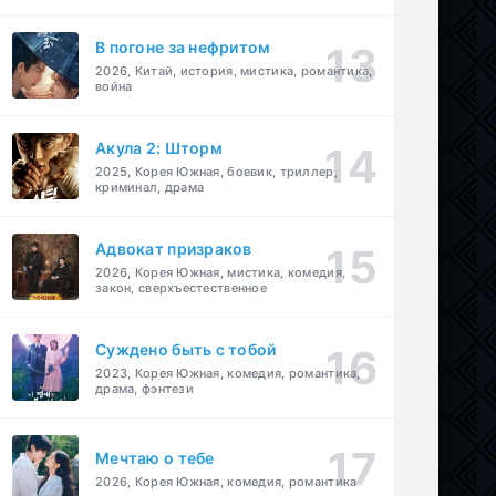
В погоне за нефритом
2026, Китай, история, мистика, романтика,
война
Акула 2: Шторм
2025, Корея Южная, боевик, триллер,
криминал, драма
Адвокат призраков
2026, Корея Южная, мистика, комедия,
закон, сверхъестественное
Суждено быть с тобой
2023, Корея Южная, комедия, романтика,
драма, фэнтези
Мечтаю о тебе
2026, Корея Южная, комедия, романтика