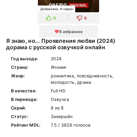
Добавлена: 8 серия
0
0
В избранное
Я знаю, но... Проявления любви (2024)
дорама с русской озвучкой онлайн
Год выхода:
2024
Страна:
Япония
Жанр:
романтика, повседневность,
молодость, драма
В качестве:
Full HD
В переводе:
Озвучка
Серий:
8 из 8
Статус:
Завершён
Рейтинг MDL:
7.5 / 3828 голосов