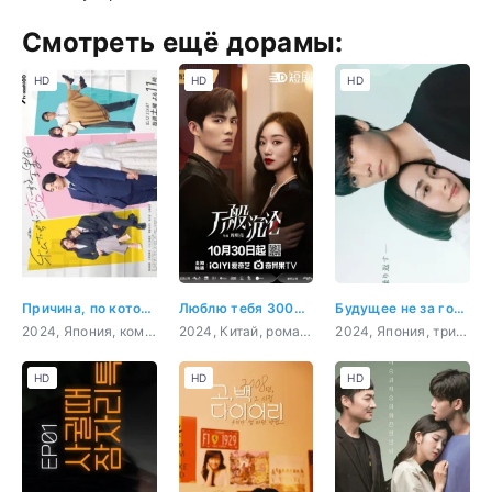
Смотреть ещё дорамы:
HD
HD
HD
Причина, по которой мы влюбились
Люблю тебя 3000 раз
Будущее не за горами
2024, Япония, комедия, романтика
2024, Китай, романтика
2024, Япония, триллер, мистика, драма, сверхъестественное
HD
HD
HD