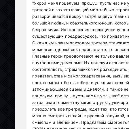
"Укрой меня поцелуем, прошу... пусть нас н
зрителей в захватывающий мир тайных страс
разворачивается вокруг встречи двух главны
большой любви, и обаятельного юноши, котор
безразличия. Их отношения эволюционируют 
существующих предрассудков, что придает их
С каждым новым эпизодом зрители становят
моментов, где любовь переплетается с опасе
Главные герои преодолевают не только давле
внутренними демонами. Их поцелуи становят
обстоятельств, стремящихся их разъединить.
предательства и самопожертвования, вызывая
сложно может быть любить в условиях полно
запоминающиеся сцены и диалоги, а также н
поцелуем, прошу... пусть нас не услышат" ис
затрагивает самые глубокие струны души зрит
преодолеть все преграды, ждет тех, кто гот
можно смотреть онлайн с русской озвучкой, 
смыслом и влечением. Предлагаем смотреть У
(2025) дорама онлайн с русской озвучкой бе