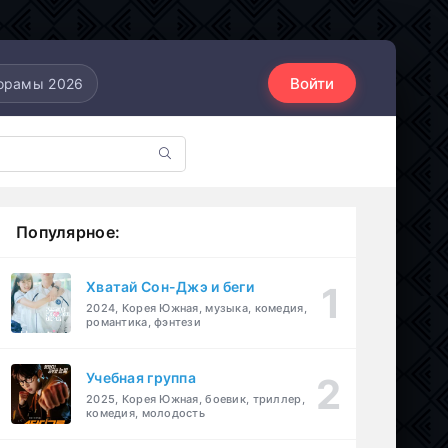
Войти
орамы 2026
Популярное:
Хватай Сон-Джэ и беги
2024, Корея Южная, музыка, комедия,
романтика, фэнтези
Учебная группа
2025, Корея Южная, боевик, триллер,
комедия, молодость