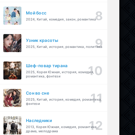
Мой босс
2024, Китай, комедия, закон, романтика
Узник красоты
2025, Китай, история, романтика, политика
Шеф-повар тирана
2025, Корея Южная, история, комедия,
романтика, фэнтези
Cон во сне
2025, Китай, история, комедия, романтика,
фэнтези
Наследники
2013, Корея Южная, комедия, романтика,
драма, мелодрама