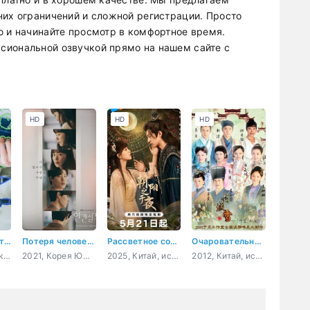
них ограничений и сложной регистрации. Просто
ю и начинайте просмотр в комфортное время.
сиональной озвучкой прямо на нашем сайте с
HD
HD
HD
Сыграйте круто, ребята
Потеря человечности
Рассветное солнце в ночи
Очаровательный снег
2023, Япония, комедия, повседневность, молодость
2021, Корея Южная, повседневность, драма, мелодрама
2025, Китай, история, романтика, фэнтези
2012, Китай, история, романтика