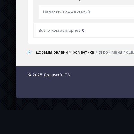
Написать комментарий
Всего комментариев
0
Дорамы онлайн
»
романтика
» Укрой меня поцел
© 2025 ДорамаГо.ТВ