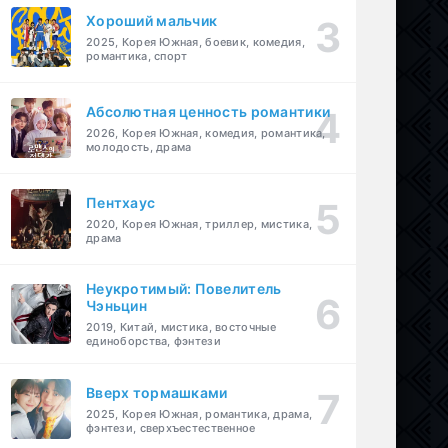
Хороший мальчик
2025, Корея Южная, боевик, комедия,
романтика, спорт
Абсолютная ценность романтики
2026, Корея Южная, комедия, романтика,
молодость, драма
Пентхаус
2020, Корея Южная, триллер, мистика,
драма
Неукротимый: Повелитель
Чэньцин
2019, Китай, мистика, восточные
единоборства, фэнтези
Вверх тормашками
2025, Корея Южная, романтика, драма,
фэнтези, сверхъестественное