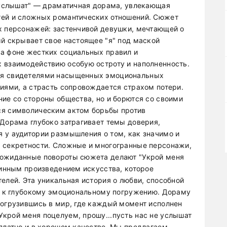
е услышат" — драматичная дорама, увлекающая
тей и сложных романтических отношений. Сюжет
х персонажей: застенчивой девушки, мечтающей о
ый скрывает свое настоящее "я" под маской
на фоне жестких социальных правил и
 взаимодействию особую остроту и наполненность.
ся свидетелями насыщенных эмоциональных
ниями, а страсть сопровождается страхом потери.
ние со стороны общества, но и борются со своими
ся символическим актом борьбы против
 Дорама глубоко затрагивает темы доверия,
 у аудитории размышления о том, как значимо и
й секретности. Сложные и многогранные персонажи,
еожиданные повороты сюжета делают "Укрой меня
тинным произведением искусства, которое
елей. Эта уникальная история о любви, способной
ов к глубокому эмоциональному погружению. Дораму
погрузившись в мир, где каждый момент исполнен
крой меня поцелуем, прошу...пусть нас не услышат
сплатно и в хорошем качестве. Мы предлагаем