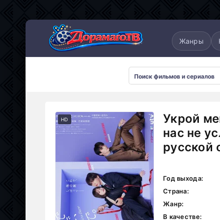
понские
Дорамы 2025
Дорамы 2026
Жанры
Укрой ме
HD
нас не у
русской 
Год выхода:
Страна:
Жанр:
В качестве: