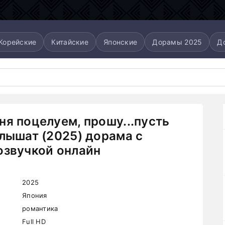
Корейские
Китайские
Японские
Дорамы 2025
Д
ня поцелуем, прошу...пусть
слышат (2025) дорама с
озвучкой онлайн
2025
Япония
романтика
Full HD