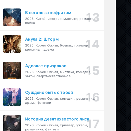
В погоне за нефритом
2026, Китай, история, мистика, романтика,
война
Акула 2: Шторм
2025, Корея Южная, боевик, триллер,
криминал, драма
Адвокат призраков
2026, Корея Южная, мистика, комедия,
закон, сверхъестественное
Суждено быть с тобой
2023, Корея Южная, комедия, романтика,
драма, фэнтези
История девятихвостого лиса
2020, Корея Южная, триллер, ужасы,
романтика, фэнтези