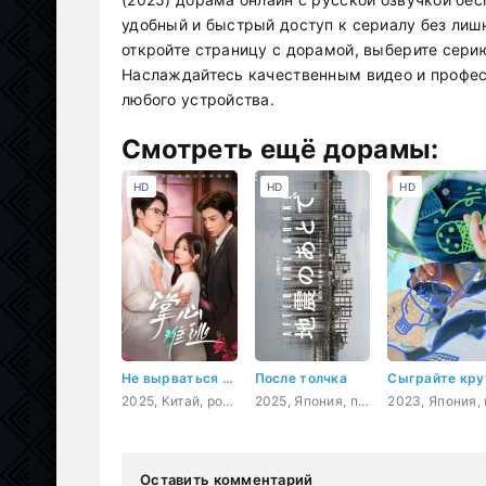
удобный и быстрый доступ к сериалу без лиш
откройте страницу с дорамой, выберите сери
Наслаждайтесь качественным видео и профес
любого устройства.
Смотреть ещё дорамы:
HD
HD
HD
Не вырваться из твоих рук
После толчка
2025, Китай, романтика
2025, Япония, повседневность
Оставить комментарий