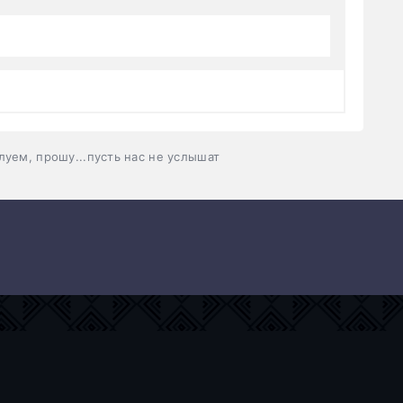
уем, прошу...пусть нас не услышат