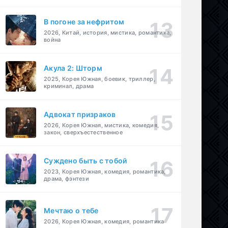
В погоне за нефритом
2026, Китай, история, мистика, романтика,
война
Акула 2: Шторм
2025, Корея Южная, боевик, триллер,
криминал, драма
Адвокат призраков
2026, Корея Южная, мистика, комедия,
закон, сверхъестественное
Суждено быть с тобой
2023, Корея Южная, комедия, романтика,
драма, фэнтези
Мечтаю о тебе
2026, Корея Южная, комедия, романтика