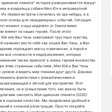
 одинокая планета" история разворачивается вокруг
ена и владельца собаки Мяо Юя и интровертной
 Их первая встреча случилась не где-нибудь, а в
ожило основу для неординарных событий. Ситуация
тот момент, когда недалеко от Земли мимо
м влияет на наших героев. После этого
 Юй или Ван Чэнь охватывают грустные чувства,
 начинает вести себя как кошка Ван Чэнь, а Ван
ведение порождает массу комических, а порой и
 на все сложности и недоразумения, которые
изменения также приносят в жизнь героев множество
аря этим странным событиям, Мяо Юй и Ван Чэнь
м уровне и видеть мир глазами друг друга. Дорама
элементы фантастики с романтическими и
ахватывающей и лёгкой для восприятия. Этот
лечения, но и осмысления того, как важно быть
длагаем смотреть Моя одинокая планета (2020)
 и в хорошем качестве. Мы предлагаем удобный и
чений и сложной регистрации. Просто откройте
айте просмотр в комфортное время. Наслаждайтесь