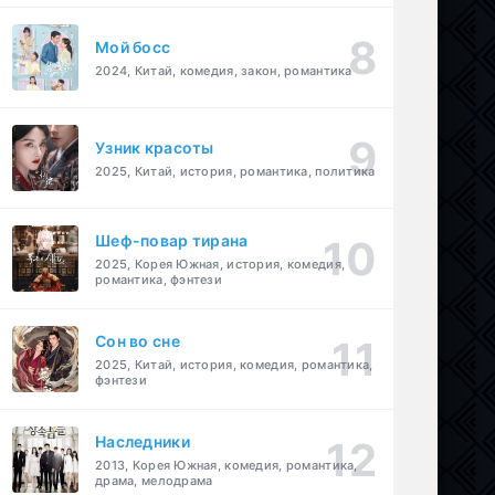
Мой босс
2024, Китай, комедия, закон, романтика
Узник красоты
2025, Китай, история, романтика, политика
Шеф-повар тирана
2025, Корея Южная, история, комедия,
романтика, фэнтези
Cон во сне
2025, Китай, история, комедия, романтика,
фэнтези
Наследники
2013, Корея Южная, комедия, романтика,
драма, мелодрама