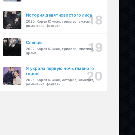
История девятихвостого лиса
2020, Корея Южная, триллер, ужасы,
романтика, фэнтези
Слепцы
2022, Корея Южная, триллер, мистика,
драма
Я украла первую ночь главного
героя!
2025, Корея Южная, история, комедия,
романтика, фэнтези