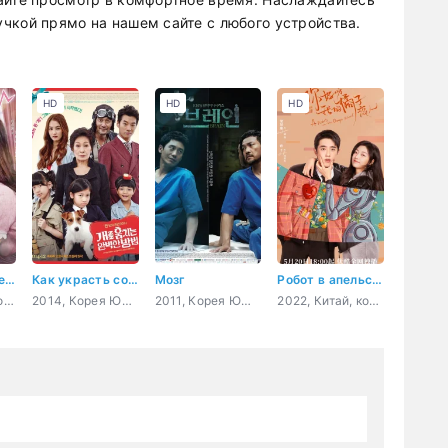
чкой прямо на нашем сайте с любого устройства.
HD
HD
HD
Его сердце бьется
Как украсть собаку
Мозг
Робот в апельсиновом саду
2023, Китай, романтика, драма
2014, Корея Южная, комедия, повседневность
2011, Корея Южная, романтика, драма, медицина
2022, Китай, комедия, романтика, драма, sci-fi