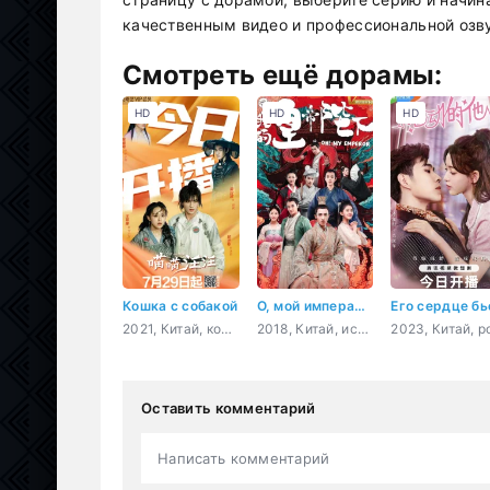
качественным видео и профессиональной озву
Смотреть ещё дорамы:
HD
HD
HD
Кошка с собакой
О, мой император
2021, Китай, комедия, романтика, восточные единоборства, фэнтези
2018, Китай, история, комедия, романтика, фэнтези
Оставить комментарий
Написать комментарий