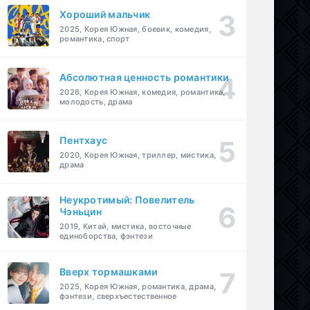
Хороший мальчик
2025, Корея Южная, боевик, комедия,
романтика, спорт
Абсолютная ценность романтики
2026, Корея Южная, комедия, романтика,
молодость, драма
Пентхаус
2020, Корея Южная, триллер, мистика,
драма
Неукротимый: Повелитель
Чэньцин
2019, Китай, мистика, восточные
единоборства, фэнтези
Вверх тормашками
2025, Корея Южная, романтика, драма,
фэнтези, сверхъестественное