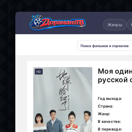
понские
Дорамы 2025
Дорамы 2026
Жанры
Моя один
HD
русской 
Год выхода:
Страна:
Жанр:
В качестве:
В переводе: