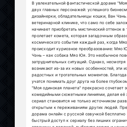
В увлекательной фантастической дораме "Моя
двух главных персонажей: успешного бизнесм
дизайнерки, обладательницы кошки, Ван Чэнь.
ветеринарной клинике, что само по себе зал
начинает приобретать мистический оттенок в 
пролетает комета, которая загадочным образо
космического события каждый раз, когда Мяо
происходит куриозное преобразование: Мяо Юй
Чэнь – как собака Мяо Юя. Это необычное по
затруднительных ситуаций. Однако, несмотря
возникают из-за их новых особенностей, эти 
радостных и трогательных моментов. Благод
учатся понимать друг друга на более глубоко
"Моя одинокая планета" прекрасно сочетает 
комедийными сюжетными линиями, делая её з
сериал становится не только источником разв
открытым к переживаниям других людей. Пре
дорама онлайн с русской озвучкой бесплатно
быстрый доступ к сериалу без лишних ограни
страницу с дорамой, выберите серию и начин