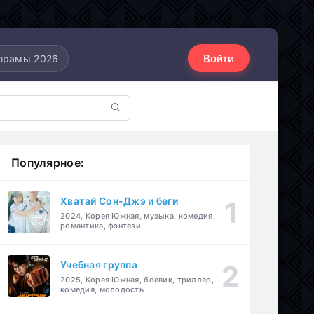
Войти
орамы 2026
Популярное:
Хватай Сон-Джэ и беги
2024, Корея Южная, музыка, комедия,
романтика, фэнтези
Учебная группа
2025, Корея Южная, боевик, триллер,
комедия, молодость