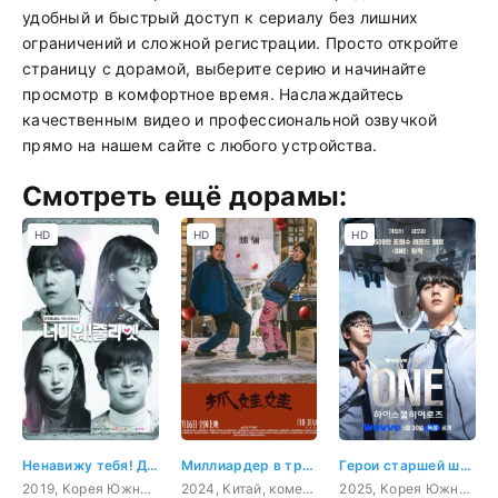
удобный и быстрый доступ к сериалу без лишних
ограничений и сложной регистрации. Просто откройте
страницу с дорамой, выберите серию и начинайте
просмотр в комфортное время. Наслаждайтесь
качественным видео и профессиональной озвучкой
прямо на нашем сайте с любого устройства.
Смотреть ещё дорамы:
HD
HD
HD
Ненавижу тебя! Джульетта
Миллиардер в трущобах
Герои старшей школы
2019, Корея Южная, романтика, драма, сверхъестественное
2024, Китай, комедия, драма
2025, Корея Южная, боевик, молодость, драма