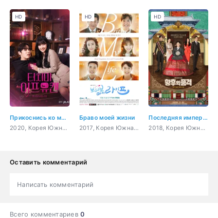
HD
HD
HD
Прикоснись ко мне, если сможешь
Браво моей жизни
Последняя императрица
2020, Корея Южная, романтика, фэнтези
2017, Корея Южная, драма, семейный
2018, Корея Южная, боевик, триллер, мистика, романтика
Оставить комментарий
Написать комментарий
Всего комментариев
0