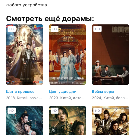
любого устройства.
Смотреть ещё дорамы:
HD
HD
HD
Шаг в прошлое
Цветущие дни
Война веры
2018, Китай, романтика, восточные единоборства, sci-fi
2023, Китай, история, романтика, мелодрама
2024, Китай, боевик, история, драма, политика
HD
HD
HD