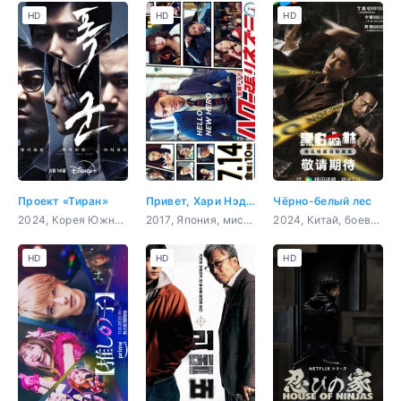
HD
HD
HD
Проект «Тиран»
Привет, Хари Нэдзуми
Чёрно-белый лес
2024, Корея Южная, боевик, криминал, sci-fi, фэнтези
2017, Япония, мистика, комедия
2024, Китай, боевик, триллер, мистика, драма
HD
HD
HD