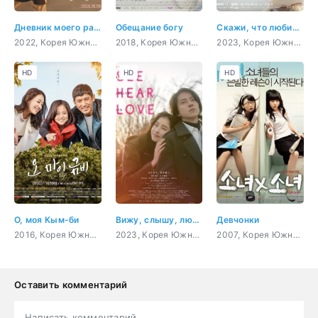
Дневник моего раскрепощения
Обещание богу
Скажи, что любишь меня
2022, Корея Южная, романтика, повседневность, драма, мелодрама
2018, Корея Южная, романтика, повседневность, семейный, мелодрама
2023, Корея Южная, романтика, повседневность, драма, мелодрама
HD
HD
HD
О, моя Кым-би
Вижу, слышу, люблю
Девчонки
2016, Корея Южная, комедия, драма, мелодрама
2023, Корея Южная, Япония, романтика, драма
2007, Корея Южная, комедия, молодость
Оставить комментарий
Написать комментарий