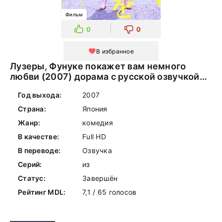
Фильм
0
0
В избранное
Лузеры, Фунуке покажет вам немного
любви (2007) дорама с русской озвучкой
онлайн
Год выхода:
2007
Страна:
Япония
Жанр:
комедия
В качестве:
Full HD
В переводе:
Озвучка
Серий:
из
Статус:
Завершён
Рейтинг MDL:
7,1 / 65 голосов