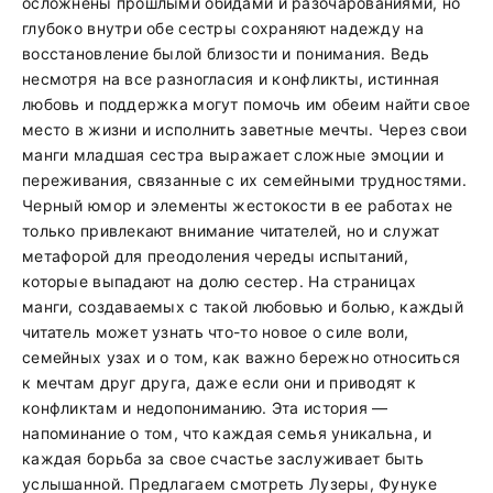
осложнены прошлыми обидами и разочарованиями, но
глубоко внутри обе сестры сохраняют надежду на
восстановление былой близости и понимания. Ведь
несмотря на все разногласия и конфликты, истинная
любовь и поддержка могут помочь им обеим найти свое
место в жизни и исполнить заветные мечты. Через свои
манги младшая сестра выражает сложные эмоции и
переживания, связанные с их семейными трудностями.
Черный юмор и элементы жестокости в ее работах не
только привлекают внимание читателей, но и служат
метафорой для преодоления череды испытаний,
которые выпадают на долю сестер. На страницах
манги, создаваемых с такой любовью и болью, каждый
читатель может узнать что-то новое о силе воли,
семейных узах и о том, как важно бережно относиться
к мечтам друг друга, даже если они и приводят к
конфликтам и недопониманию. Эта история —
напоминание о том, что каждая семья уникальна, и
каждая борьба за свое счастье заслуживает быть
услышанной. Предлагаем смотреть Лузеры, Фунуке