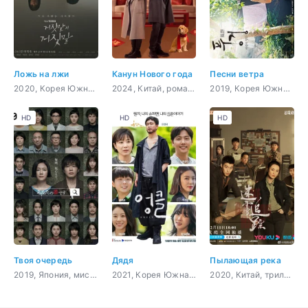
Ложь на лжи
Канун Нового года
Песни ветра
2020, Корея Южная, триллер, романтика, мелодрама
2024, Китай, романтика, повседневность, драма, семейный
2019, Корея Южная, романтика, драма, семейный
HD
HD
HD
Твоя очередь
Дядя
Пылающая река
2019, Япония, мистика, романтика
2021, Корея Южная, музыка, комедия, драма
2020, Китай, триллер, мистика, драма