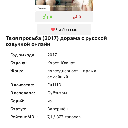
Фильм
0
0
В избранное
Твоя просьба (2017) дорама с русской
озвучкой онлайн
Год выхода:
2017
Страна:
Корея Южная
Жанр:
повседневность, драма,
семейный
В качестве:
Full HD
В переводе:
Субтитры
Серий:
из
Статус:
Завершён
Рейтинг MDL:
7,1 / 327 голосов