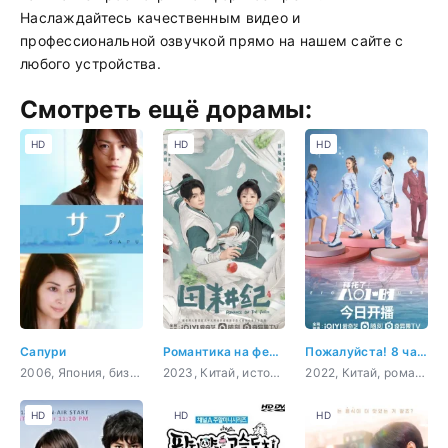
Наслаждайтесь качественным видео и
профессиональной озвучкой прямо на нашем сайте с
любого устройства.
Смотреть ещё дорамы:
HD
HD
HD
Сапури
Романтика на ферме
Пожалуйста! 8 часов
2006, Япония, бизнес, романтика
2023, Китай, история, комедия, романтика, повседневность
2022, Китай, романтика, восточные единоборства, sci-fi
HD
HD
HD