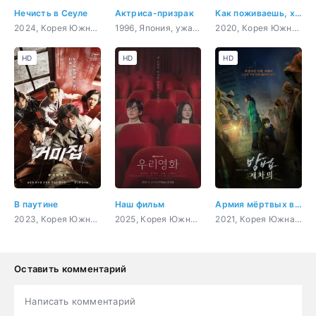
Нечисть в Сеуле
Актриса-призрак
Как поживаешь, хлеб?
2024, Корея Южная, триллер, мистика, ужасы, сверхъестественное
1996, Япония, ужасы, психология, сверхъестественное
2020, Корея Южная, гурман, романтика, драма, фэнтези
HD
HD
HD
В паутине
Наш фильм
Армия мёртвых в Пусане
2023, Корея Южная, мистика, комедия, драма
2025, Корея Южная, романтика, повседневность, мелодрама
2021, Корея Южная, триллер, мистика, ужасы, сверхъестественное
Оставить комментарий
Написать комментарий