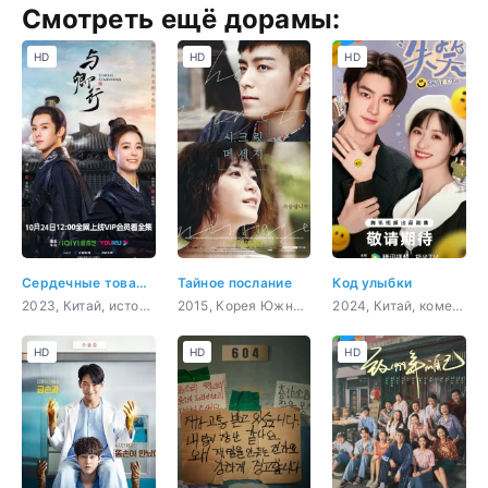
Смотреть ещё дорамы:
HD
HD
HD
Сердечные товарищи
Тайное послание
Код улыбки
2023, Китай, история, мистика, романтика, драма
2015, Корея Южная, романтика, драма
2024, Китай, комедия, романтика, повседневность, молодость
HD
HD
HD