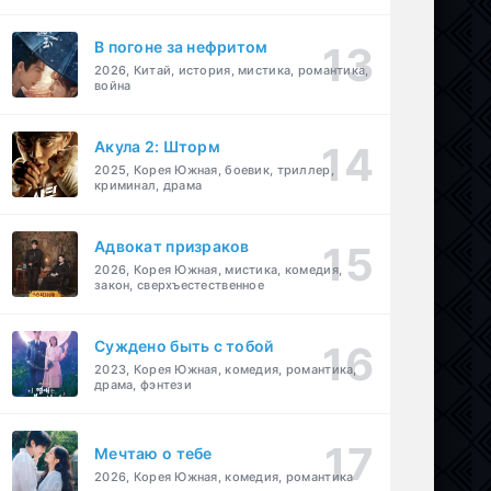
В погоне за нефритом
2026, Китай, история, мистика, романтика,
война
Акула 2: Шторм
2025, Корея Южная, боевик, триллер,
криминал, драма
Адвокат призраков
2026, Корея Южная, мистика, комедия,
закон, сверхъестественное
Суждено быть с тобой
2023, Корея Южная, комедия, романтика,
драма, фэнтези
Мечтаю о тебе
2026, Корея Южная, комедия, романтика