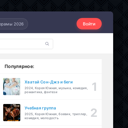
Войти
орамы 2026
Популярное:
Хватай Сон-Джэ и беги
2024, Корея Южная, музыка, комедия,
романтика, фэнтези
Учебная группа
2025, Корея Южная, боевик, триллер,
комедия, молодость