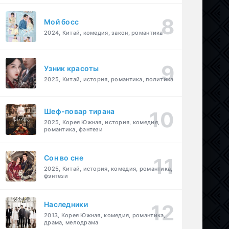
Мой босс
2024, Китай, комедия, закон, романтика
Узник красоты
2025, Китай, история, романтика, политика
Шеф-повар тирана
2025, Корея Южная, история, комедия,
романтика, фэнтези
Cон во сне
2025, Китай, история, комедия, романтика,
фэнтези
Наследники
2013, Корея Южная, комедия, романтика,
драма, мелодрама