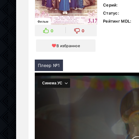
Серий:
Статус:
Рейтинг MDL:
Фильм
0
0
В избранное
Плеер №1