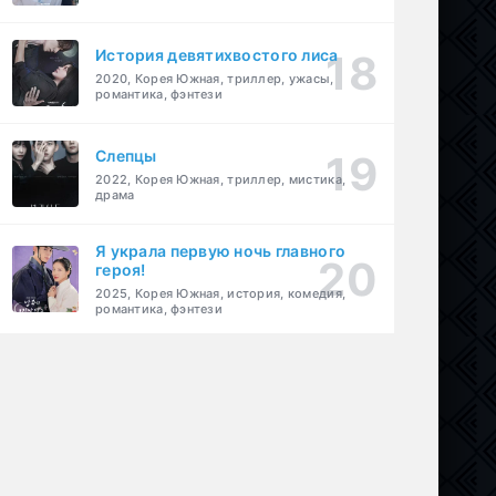
История девятихвостого лиса
2020, Корея Южная, триллер, ужасы,
романтика, фэнтези
Слепцы
2022, Корея Южная, триллер, мистика,
драма
Я украла первую ночь главного
героя!
2025, Корея Южная, история, комедия,
романтика, фэнтези