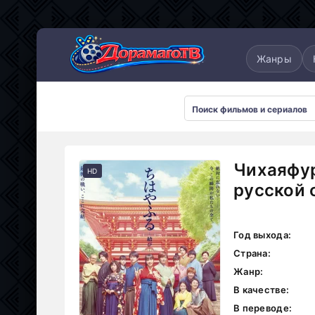
понские
Дорамы 2025
Дорамы 2026
Жанры
Чихаяфур
HD
русской 
Год выхода:
Страна:
Жанр:
В качестве:
В переводе: