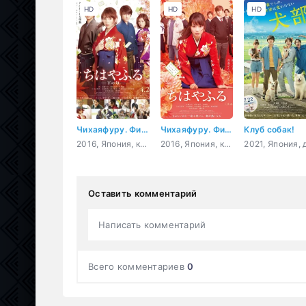
HD
HD
HD
Чихаяфуру. Фильм второй
Чихаяфуру. Фильм первый
Клуб собак!
2016, Япония, комедия, романтика, драма, спорт
2016, Япония, комедия, молодость, драма, спорт
Оставить комментарий
Написать комментарий
Всего комментариев
0