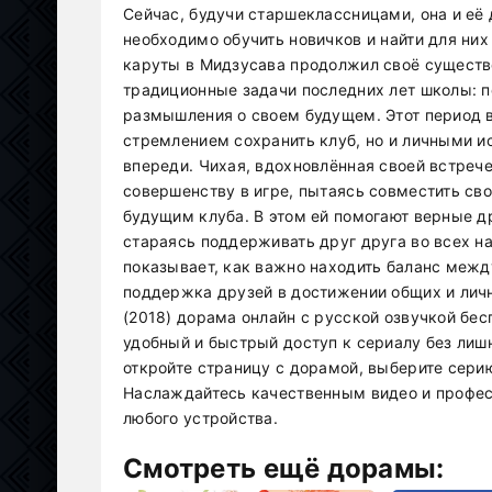
Сейчас, будучи старшеклассницами, она и её
необходимо обучить новичков и найти для ни
каруты в Мидзусава продолжил своё существ
традиционные задачи последних лет школы: п
размышления о своем будущем. Этот период в
стремлением сохранить клуб, но и личными и
впереди. Чихая, вдохновлённая своей встреч
совершенству в игре, пытаясь совместить сво
будущим клуба. В этом ей помогают верные др
стараясь поддерживать друг друга во всех н
показывает, как важно находить баланс межд
поддержка друзей в достижении общих и лич
(2018) дорама онлайн с русской озвучкой бе
удобный и быстрый доступ к сериалу без лиш
откройте страницу с дорамой, выберите сери
Наслаждайтесь качественным видео и профес
любого устройства.
Смотреть ещё дорамы: