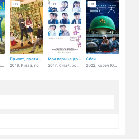
HD
HD
HD
Привет, противник по дебатам
Мои верные друзья
Сбой
2021, Япония, драма, медицина
2019, Китай, повседневность, молодость
2017, Китай, романтика, повседневность, молодость
2022, Корея Южная, триллер, мистика, комедия, sci-fi