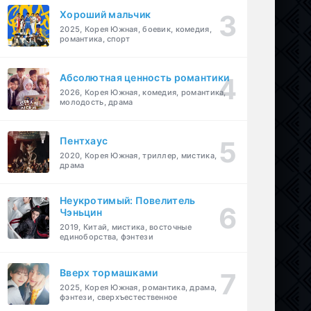
Хороший мальчик
2025, Корея Южная, боевик, комедия,
романтика, спорт
Абсолютная ценность романтики
2026, Корея Южная, комедия, романтика,
молодость, драма
Пентхаус
2020, Корея Южная, триллер, мистика,
драма
Неукротимый: Повелитель
Чэньцин
2019, Китай, мистика, восточные
единоборства, фэнтези
Вверх тормашками
2025, Корея Южная, романтика, драма,
фэнтези, сверхъестественное