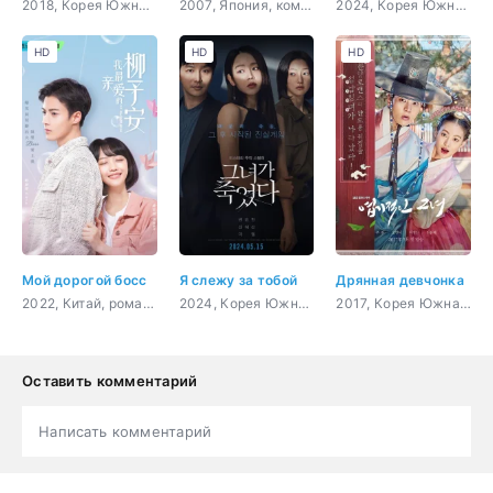
2018, Корея Южная, комедия, романтика, фэнтези
2007, Япония, комедия, романтика, молодость, сверхъестественное
2024, Корея Южная, триллер, мистика, ужасы
HD
HD
HD
Мой дорогой босс
Я слежу за тобой
Дрянная девчонка
2022, Китай, романтика
2024, Корея Южная, триллер, мистика, драма
2017, Корея Южная, история, комедия, романтика
Оставить комментарий
Написать комментарий