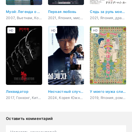
Муой: Легенда о портрете
Первая любовь
Сядь за руль моей машины
2007, Вьетнам, Корея Южная, ужасы, драма, сверхъестественное
2021, Япония, мистика, психология, криминал, драма
2021, Япония, драма
HD
HD
HD
Ликвидатор
Несчастный случай
У моего мужа слишком большой
2017, Гонконг, Китай, триллер, мистика, драма
2024, Корея Южная, триллер, мистика, криминал
2019, Япония, романтика, повседневность, драма
Оставить комментарий
Написать комментарий