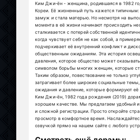
Ким Джи-ён - женщина, родившаяся в 1982 г
Кореи. Её жизненный путь кажется типичным:
замуж и стала матерью. Но несмотря на выпо
момента в её жизни начинают происходить н
сталкивается с потерей собственной идентич
когда чувствует себя не как собой, а примеря
подчеркивает её внутренний конфликт и диск
общественным ожиданиям. Эта история осве
давления, которое общество может оказыват
символом борьбы многих женщин, которые ст
Таким образом, повествование не только углу
затрагивает более широкие социальные темы
ожидания и давление, которые формируют её
Ким Джи-ён, 1982 года рождения (2019) дорам
хорошем качестве. Мы предлагаем удобный и 
и сложной регистрации. Просто откройте стр
просмотр в комфортное время. Наслаждайтес
озвучкой прямо на нашем сайте с любого устр
Смотреть ещё дорамы: