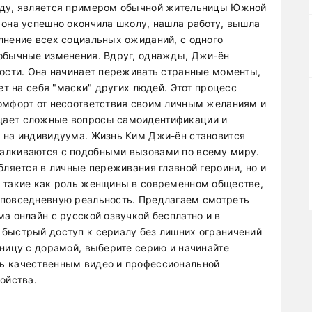
оду, является примером обычной жительницы Южной
 она успешно окончила школу, нашла работу, вышла
лнение всех социальных ожиданий, с одного
еобычные изменения. Вдруг, однажды, Джи-ён
ности. Она начинает переживать странные моменты,
ет на себя "маски" других людей. Этот процесс
омфорт от несоответствия своим личным желаниям и
щает сложные вопросы самоидентификации и
ь на индивидуума. Жизнь Ким Джи-ён становится
алкиваются с подобными вызовами по всему миру.
бляется в личные переживания главной героини, но и
, такие как роль женщины в современном обществе,
 повседневную реальность. Предлагаем смотреть
а онлайн с русской озвучкой бесплатно и в
быстрый доступ к сериалу без лишних ограничений
аницу с дорамой, выберите серию и начинайте
ь качественным видео и профессиональной
ойства.