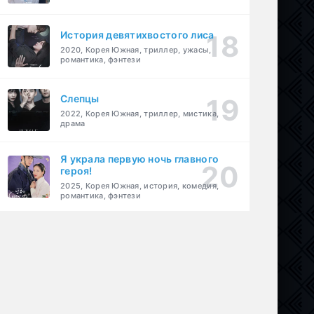
История девятихвостого лиса
2020, Корея Южная, триллер, ужасы,
романтика, фэнтези
Слепцы
2022, Корея Южная, триллер, мистика,
драма
Я украла первую ночь главного
героя!
2025, Корея Южная, история, комедия,
романтика, фэнтези