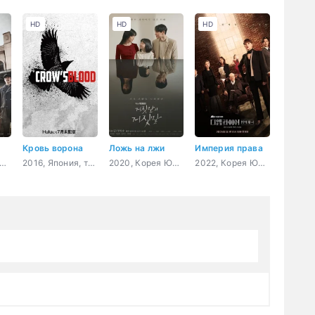
HD
HD
HD
Кровь ворона
Ложь на лжи
Империя права
, Корея Южная, музыка, история, драма
2016, Япония, триллер, ужасы, молодость, sci-fi
2020, Корея Южная, триллер, романтика, мелодрама
2022, Корея Южная, закон, драма, мелодрама