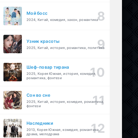
Мой босс
2024, Китай, комедия, закон, романтика
Узник красоты
2025, Китай, история, романтика, политика
Шеф-повар тирана
2025, Корея Южная, история, комедия,
романтика, фэнтези
Cон во сне
2025, Китай, история, комедия, романтика,
фэнтези
Наследники
2013, Корея Южная, комедия, романтика,
драма, мелодрама