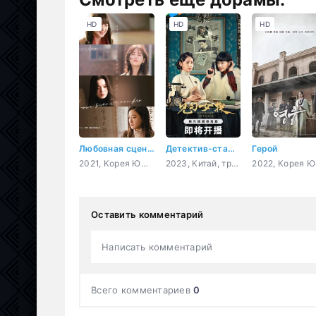
HD
HD
HD
Любовная сцена №
Детектив-стажер
Герой
2021, Корея Южная, романтика, повседневность, драма
2023, Китай, триллер, мистика, комедия, драма
2022
Оставить комментарий
Написать комментарий
Всего комментариев
0