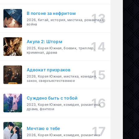
В погоне за нефритом
2026, Китай, история, мистика, романтика,
война
Акула 2: Шторм
2025, Корея Южная, боевик, триллер,
криминал, драма
Адвокат призраков
2026, Корея Южная, мистика, комедия,
закон, сверхъестественное
Суждено быть с тобой
2023, Корея Южная, комедия, романтика,
драма, фэнтези
Мечтаю о тебе
2026, Корея Южная, комедия, романтика