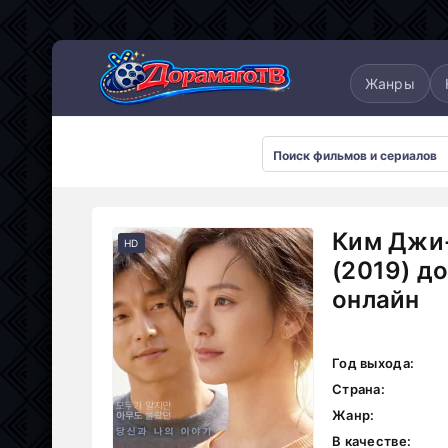
понские
Дорамы 2025
Дорамы 2026
Жанры
Ким Джи-
HD
(2019) д
онлайн
Год выхода:
Страна:
Жанр:
В качестве: