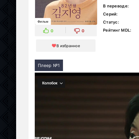
В переводе:
Серий:
Фильм
Статус:
Рейтинг MDL:
0
0
В избранное
Плеер №1