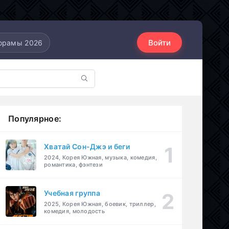
Войти
орамы 2026
Популярное:
Хватай Сон-Джэ и беги
2024, Корея Южная, музыка, комедия,
романтика, фэнтези
Учебная группа
2025, Корея Южная, боевик, триллер,
комедия, молодость