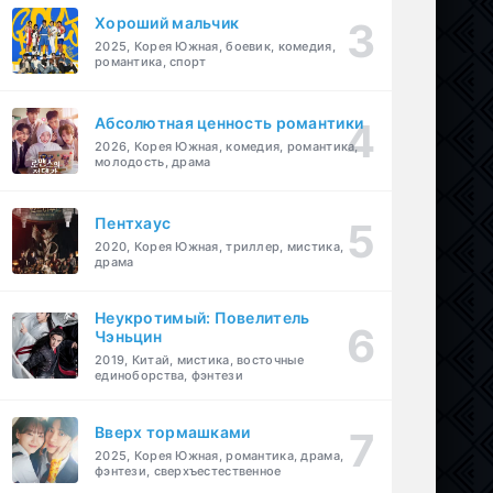
Хороший мальчик
2025, Корея Южная, боевик, комедия,
романтика, спорт
Абсолютная ценность романтики
2026, Корея Южная, комедия, романтика,
молодость, драма
Пентхаус
2020, Корея Южная, триллер, мистика,
драма
Неукротимый: Повелитель
Чэньцин
2019, Китай, мистика, восточные
единоборства, фэнтези
Вверх тормашками
2025, Корея Южная, романтика, драма,
фэнтези, сверхъестественное