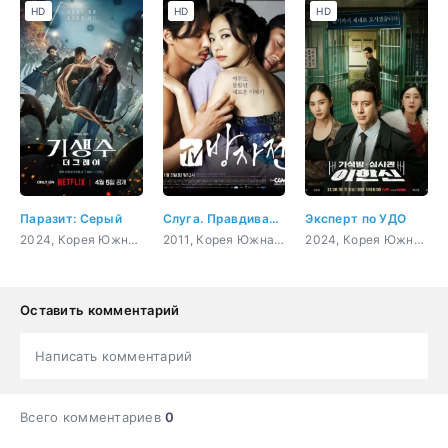
HD
HD
HD
Паразит: Серый
Слуга. Правдивая история Пан-джа
Эксперт по УДО
2024, Корея Южная, боевик, мистика, ужасы, sci-fi
2011, Корея Южная, история, романтика, драма
2024, Корея Южная, мистика, закон, криминал, драма
Оставить комментарий
Написать комментарий
Всего комментариев
0