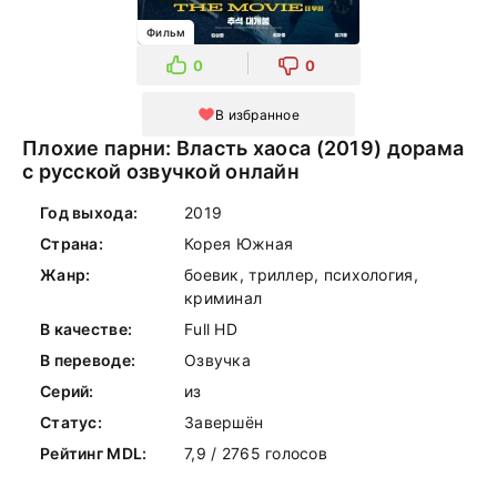
Фильм
0
0
В избранное
Плохие парни: Власть хаоса (2019) дорама
с русской озвучкой онлайн
Год выхода:
2019
Страна:
Корея Южная
Жанр:
боевик, триллер, психология,
криминал
В качестве:
Full HD
В переводе:
Озвучка
Серий:
из
Статус:
Завершён
Рейтинг MDL:
7,9 / 2765 голосов