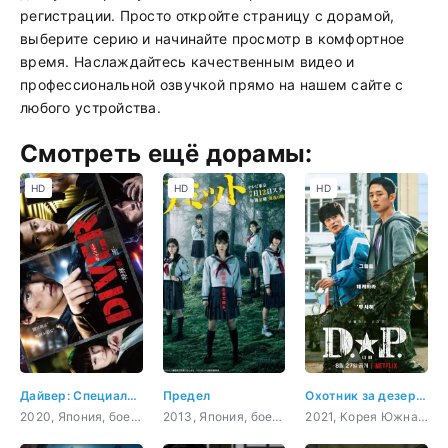
регистрации. Просто откройте страницу с дорамой,
выберите серию и начинайте просмотр в комфортное
время. Наслаждайтесь качественным видео и
профессиональной озвучкой прямо на нашем сайте с
любого устройства.
Смотреть ещё дорамы:
HD
HD
HD
Дайвер: Специальная команда по внедрению
Предел
Охотник за дезертирами
2020, Япония, боевик, мистика, криминал, драма
2013, Япония, боевик, триллер, психология, драма
2021, Корея Южная, боевик, военный, драма