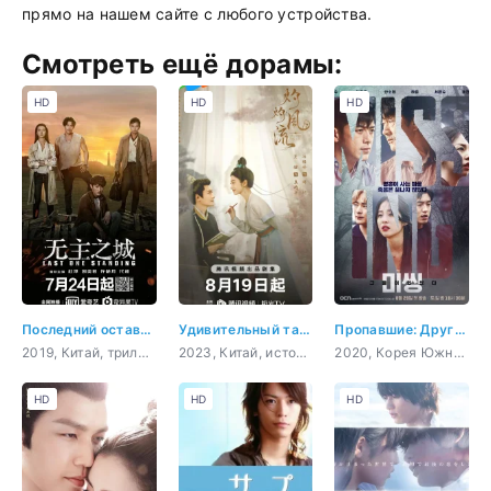
прямо на нашем сайте с любого устройства.
Смотреть ещё дорамы:
HD
HD
HD
Последний оставшийся
Удивительный талант
Пропавшие: Другая сторона
2019, Китай, триллер, мистика, sci-fi
2023, Китай, история, мистика, романтика, драма
2020, Корея Южная, триллер, мистика, сверхъестественное
HD
HD
HD