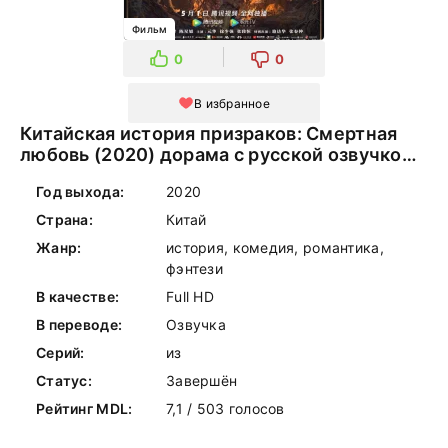
Фильм
0
0
В избранное
Китайская история призраков: Смертная
любовь (2020) дорама с русской озвучкой
онлайн
Год выхода:
2020
Страна:
Китай
Жанр:
история, комедия, романтика,
фэнтези
В качестве:
Full HD
В переводе:
Озвучка
Серий:
из
Статус:
Завершён
Рейтинг MDL:
7,1 / 503 голосов