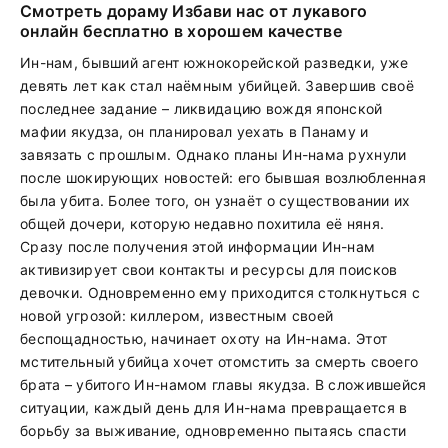
Смотреть дораму Избави нас от лукавого
онлайн бесплатно в хорошем качестве
Ин-нам, бывший агент южнокорейской разведки, уже
девять лет как стал наёмным убийцей. Завершив своё
последнее задание – ликвидацию вождя японской
мафии якудза, он планировал уехать в Панаму и
завязать с прошлым. Однако планы Ин-нама рухнули
после шокирующих новостей: его бывшая возлюбленная
была убита. Более того, он узнаёт о существовании их
общей дочери, которую недавно похитила её няня.
Сразу после получения этой информации Ин-нам
активизирует свои контакты и ресурсы для поисков
девочки. Одновременно ему приходится столкнуться с
новой угрозой: киллером, известным своей
беспощадностью, начинает охоту на Ин-нама. Этот
мстительный убийца хочет отомстить за смерть своего
брата – убитого Ин-намом главы якудза. В сложившейся
ситуации, каждый день для Ин-нама превращается в
борьбу за выживание, одновременно пытаясь спасти