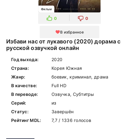
Фильм
0
0
В избранное
Избави нас от лукавого (2020) дорама с
русской озвучкой онлайн
Год выхода:
2020
Страна:
Корея Южная
Жанр:
боевик, криминал, драма
В качестве:
Full HD
В переводе:
Озвучка, Субтитры
Серий:
из
Статус:
Завершён
Рейтинг MDL:
7,7 / 1336 голосов