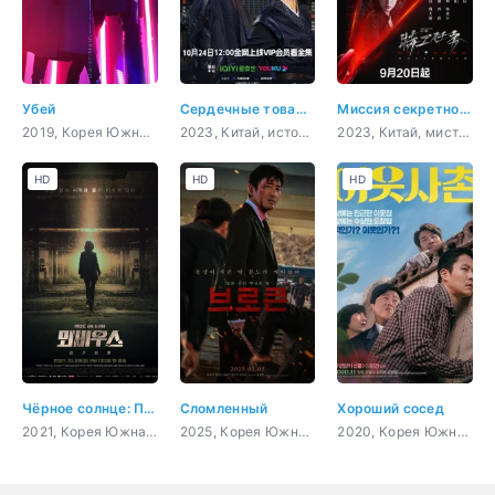
Убей
Сердечные товарищи
Миссия секретного агента
2019, Корея Южная, боевик, триллер, мистика, драма
2023, Китай, история, мистика, романтика, драма
2023, Китай, мистика, криминал
HD
HD
HD
Чёрное солнце: Проект «Мёбиус»
Сломленный
Хороший сосед
2021, Корея Южная, боевик, триллер, мистика, криминал
2025, Корея Южная, триллер, мистика, драма
2020, Корея Южная, комедия, драма, политика