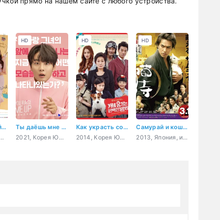
чкой прямо на нашем сайте с любого устройства.
HD
HD
HD
Кофе, пожалуйста
Ты даёшь мне силы
Как украсть собаку
Самурай и кошка
ея Южная, комедия, романтика, фэнтези
2021, Корея Южная, психология, комедия, романтика, драма
2014, Корея Южная, комедия, повседневность
2013, Япония, история, комедия, повседневность