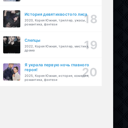
История девятихвостого лиса
2020, Корея Южная, триллер, ужасы,
романтика, фэнтези
Слепцы
2022, Корея Южная, триллер, мистика,
драма
Я украла первую ночь главного
героя!
2025, Корея Южная, история, комедия,
романтика, фэнтези