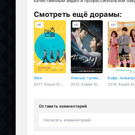
качественным видео и профессиональной озву
Смотреть ещё дорамы:
HD
HD
HD
Люк
Учёный, гуляющий по ночам
2017, Корея Южная, триллер, комедия, романтика, фэнтези
2015, Корея Южная, история, мистика, романтика, фэнтези
2018, Кор
Оставить комментарий
Написать комментарий