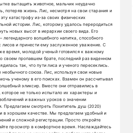
опытке вытащить животное, мальчик неудачно
ь, потеряв жизнь. Лис, несмотря на свои старания и
эту катастрофу из-за своих физических
льной истории. Лис, которому удалось переродиться
уть новых высот в иерархии своего вида. Его
 легендарного волшебного напитка, способного
х лисов и принести ему заслуженное уважение. С
 же время, молодой ученый готовился к важному
о своем пропавшем брате, последний раз виденном
ядилась так, что пути лиса и ученого пересеклись.
 необычного союза. Лис, используя свои новые
мочь ученому в его поисках. Взамен он рассчитывал
олшебный эликсир. Вместе они отправились в
 которое не только испытало их характеры и
зоблачений и важных уроков о значении
. Предлагаем смотреть Похититель душ (2020)
 и в хорошем качестве. Мы предлагаем удобный и
чений и сложной регистрации. Просто откройте
айте просмотр в комфортное время. Наслаждайтесь