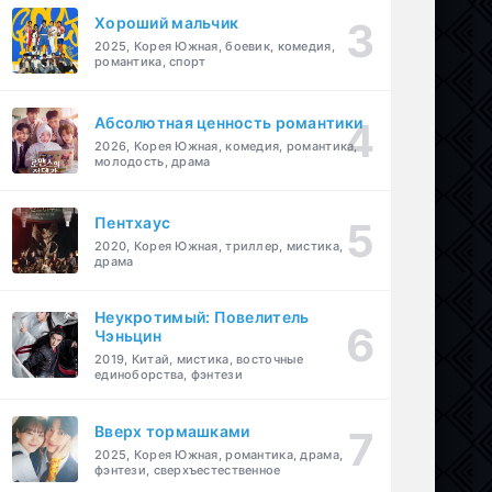
Хороший мальчик
2025, Корея Южная, боевик, комедия,
романтика, спорт
Абсолютная ценность романтики
2026, Корея Южная, комедия, романтика,
молодость, драма
Пентхаус
2020, Корея Южная, триллер, мистика,
драма
Неукротимый: Повелитель
Чэньцин
2019, Китай, мистика, восточные
единоборства, фэнтези
Вверх тормашками
2025, Корея Южная, романтика, драма,
фэнтези, сверхъестественное