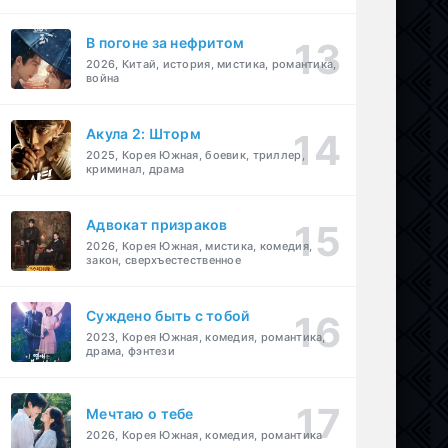
В погоне за нефритом
2026, Китай, история, мистика, романтика,
война
Акула 2: Шторм
2025, Корея Южная, боевик, триллер,
криминал, драма
Адвокат призраков
2026, Корея Южная, мистика, комедия,
закон, сверхъестественное
Суждено быть с тобой
2023, Корея Южная, комедия, романтика,
драма, фэнтези
Мечтаю о тебе
2026, Корея Южная, комедия, романтика