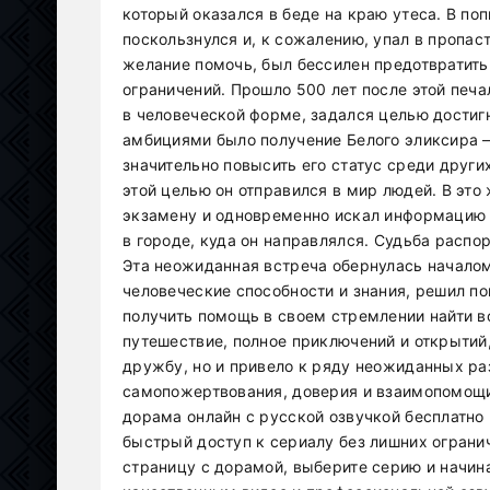
который оказался в беде на краю утеса. В п
поскользнулся и, к сожалению, упал в пропаст
желание помочь, был бессилен предотвратить 
ограничений. Прошло 500 лет после этой печа
в человеческой форме, задался целью достигн
амбициями было получение Белого эликсира —
значительно повысить его статус среди други
этой целью он отправился в мир людей. В это
экзамену и одновременно искал информацию 
в городе, куда он направлялся. Судьба распор
Эта неожиданная встреча обернулась началом
человеческие способности и знания, решил по
получить помощь в своем стремлении найти в
путешествие, полное приключений и открытий,
дружбу, но и привело к ряду неожиданных ра
самопожертвования, доверия и взаимопомощи
дорама онлайн с русской озвучкой бесплатно
быстрый доступ к сериалу без лишних ограни
страницу с дорамой, выберите серию и начин