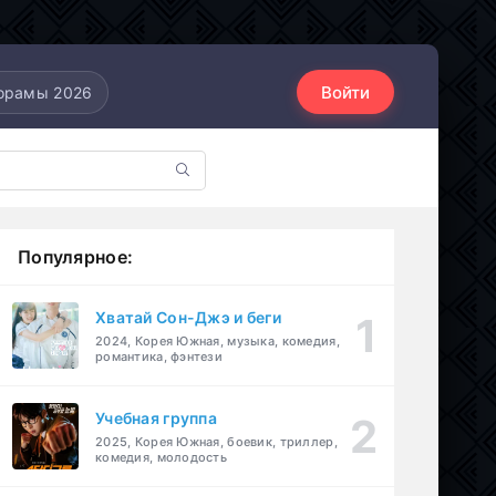
Войти
орамы 2026
Популярное:
Хватай Сон-Джэ и беги
2024, Корея Южная, музыка, комедия,
романтика, фэнтези
Учебная группа
2025, Корея Южная, боевик, триллер,
комедия, молодость