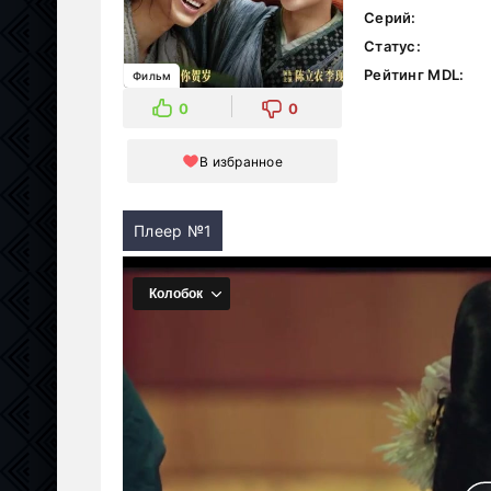
Серий:
Статус:
Рейтинг MDL:
Фильм
0
0
В избранное
Плеер №1