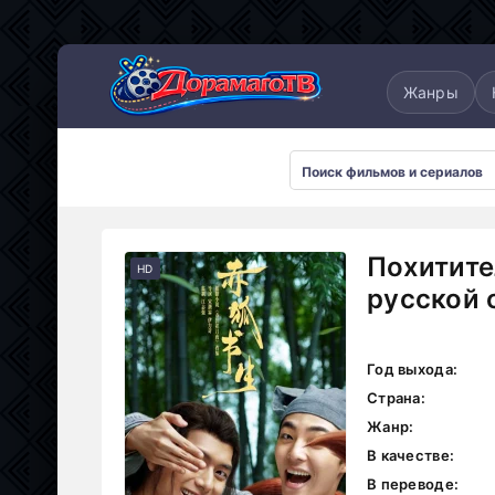
понские
Дорамы 2025
Дорамы 2026
Жанры
Похитите
HD
русской 
Год выхода:
Страна:
Жанр:
В качестве:
В переводе: