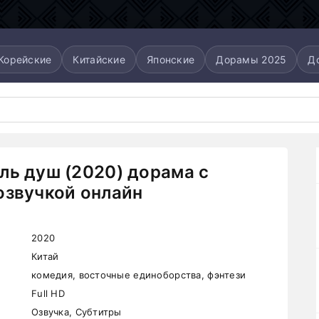
Корейские
Китайские
Японские
Дорамы 2025
Д
ль душ (2020) дорама с
озвучкой онлайн
2020
Китай
комедия, восточные единоборства, фэнтези
Full HD
Озвучка, Субтитры