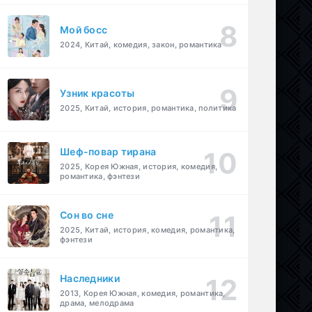
Мой босс
2024, Китай, комедия, закон, романтика
Узник красоты
2025, Китай, история, романтика, политика
Шеф-повар тирана
2025, Корея Южная, история, комедия,
романтика, фэнтези
Cон во сне
2025, Китай, история, комедия, романтика,
фэнтези
Наследники
2013, Корея Южная, комедия, романтика,
драма, мелодрама