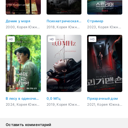
Домик у моря
Психиатрическая больница Конджиам
Стример
2000, Корея Южная, романтика, драма, фэнтези, мелодрама
2018, Корея Южная, триллер, мистика, ужасы, сверхъестественное
2023, Корея Южная, мистика, ужасы
HD
HD
HD
В лесу в одиночестве
0,0 МГц
Призрачный дом
2024, Корея Южная, триллер, мистика, психология, драма
2019, Корея Южная, мистика, ужасы, сверхъестественное
2021, Корея Южная, триллер, мистика, ужасы, сверхъестественное
Оставить комментарий