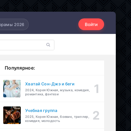
Войти
орамы 2026
Популярное:
Хватай Сон-Джэ и беги
2024, Корея Южная, музыка, комедия,
романтика, фэнтези
Учебная группа
2025, Корея Южная, боевик, триллер,
комедия, молодость