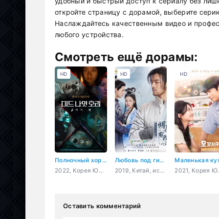
удобный и быстрый доступ к сериалу без лиш
откройте страницу с дорамой, выберите сери
Наслаждайтесь качественным видео и профес
любого устройства.
Смотреть ещё дорамы:
HD
HD
HD
Полночный хоррор: 6 ночей
Любовь под гипнозом
2022, Корея Южная, мистика, ужасы, повседневность, сверхъестественное
2019, Китай, история, комедия, романтика, драма
2021, Коре
Оставить комментарий