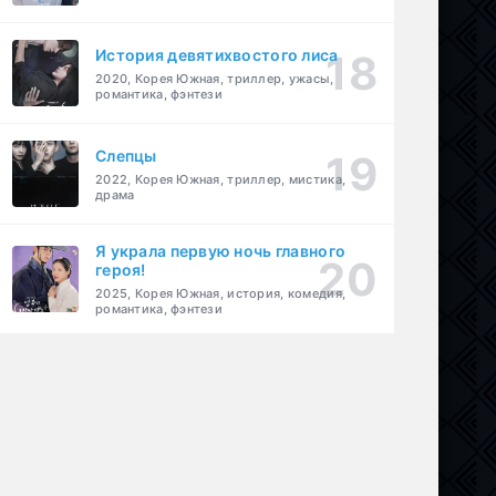
История девятихвостого лиса
2020, Корея Южная, триллер, ужасы,
романтика, фэнтези
Слепцы
2022, Корея Южная, триллер, мистика,
драма
Я украла первую ночь главного
героя!
2025, Корея Южная, история, комедия,
романтика, фэнтези