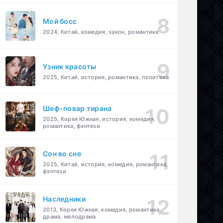
Мой босс
2024, Китай, комедия, закон, романтика
Узник красоты
2025, Китай, история, романтика, политика
Шеф-повар тирана
2025, Корея Южная, история, комедия,
романтика, фэнтези
Cон во сне
2025, Китай, история, комедия, романтика,
фэнтези
Наследники
2013, Корея Южная, комедия, романтика,
драма, мелодрама