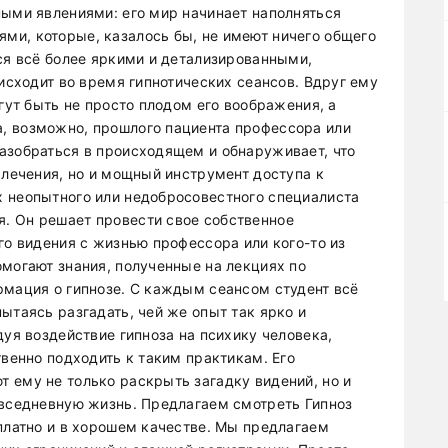
ными явлениями: его мир начинает наполняться
и, которые, казалось бы, не имеют ничего общего
ся всё более яркими и детализированными,
оисходит во время гипнотических сеансов. Вдруг ему
огут быть не просто плодом его воображения, а
, возможно, прошлого пациента профессора или
азобраться в происходящем и обнаруживает, что
 лечения, но и мощный инструмент доступа к
 неопытного или недобросовестного специалиста
. Он решает провести свое собственное
го видения с жизнью профессора или кого-то из
омогают знания, полученные на лекциях по
рмация о гипнозе. С каждым сеансом студент всё
ытаясь разгадать, чей же опыт так ярко и
дуя воздействие гипноза на психику человека,
твенно подходить к таким практикам. Его
 ему не только раскрыть загадку видений, но и
овседневную жизнь. Предлагаем смотреть Гипноз
сплатно и в хорошем качестве. Мы предлагаем