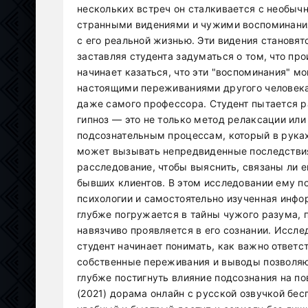
нескольких встреч он сталкивается с необыч
странными видениями и чужими воспоминаниям
с его реальной жизнью. Эти видения становят
заставляя студента задуматься о том, что пр
начинает казаться, что эти "воспоминания" м
настоящими переживаниями другого человека
даже самого профессора. Студент пытается р
гипноз — это не только метод релаксации или
подсознательным процессам, который в руках
может вызывать непредвиденные последствия
расследование, чтобы выяснить, связаны ли е
бывших клиентов. В этом исследовании ему п
психологии и самостоятельно изученная инфо
глубже погружается в тайны чужого разума, п
навязчиво проявляется в его сознании. Иссле
студент начинает понимать, как важно ответс
собственные переживания и выводы позволяют
глубже постигнуть влияние подсознания на п
(2021) дорама онлайн с русской озвучкой бе