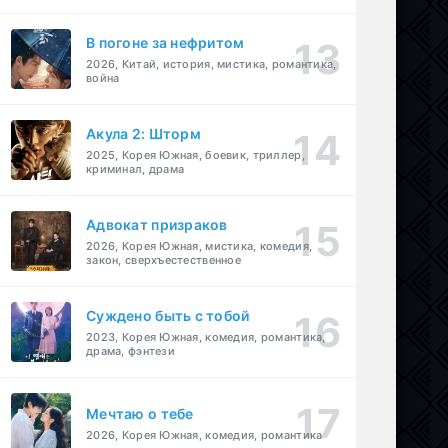
В погоне за нефритом
2026, Китай, история, мистика, романтика,
война
Акула 2: Шторм
2025, Корея Южная, боевик, триллер,
криминал, драма
Адвокат призраков
2026, Корея Южная, мистика, комедия,
закон, сверхъестественное
Суждено быть с тобой
2023, Корея Южная, комедия, романтика,
драма, фэнтези
Мечтаю о тебе
2026, Корея Южная, комедия, романтика