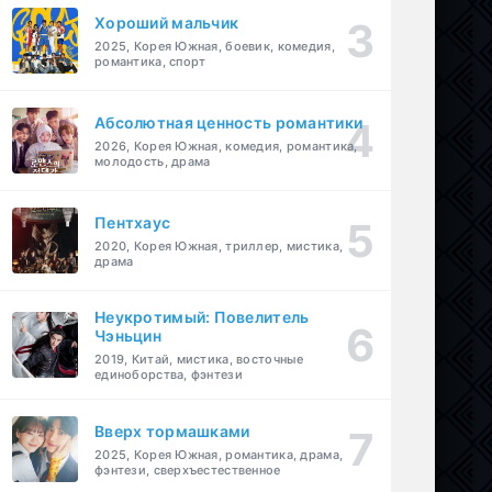
Хороший мальчик
2025, Корея Южная, боевик, комедия,
романтика, спорт
Абсолютная ценность романтики
2026, Корея Южная, комедия, романтика,
молодость, драма
Пентхаус
2020, Корея Южная, триллер, мистика,
драма
Неукротимый: Повелитель
Чэньцин
2019, Китай, мистика, восточные
единоборства, фэнтези
Вверх тормашками
2025, Корея Южная, романтика, драма,
фэнтези, сверхъестественное