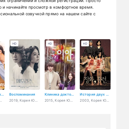
них ограничений и сложной регистрации. Просто
ю и начинайте просмотр в комфортное время.
сиональной озвучкой прямо на нашем сайте с
HD
HD
HD
Маленькая кухня
Воспоминания
Клиника доктора Мо
История двух сестер
я Южная, гурман, романтика
2019, Корея Южная, психология, драма, фэнтези
2015, Корея Южная, романтика
2003, Корея Южная, триллер, мистика, ужасы, сверхъестественное