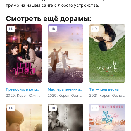
прямо на нашем сайте с любого устройства.
Смотреть ещё дорамы:
HD
HD
HD
Прикоснись ко мне, если сможешь
Мастера починки душ
Ты — моя весна
2020, Корея Южная, романтика, фэнтези
2020, Корея Южная, комедия, романтика, драма, медицина
2021, Корея Южная, триллер, мистика, комедия, романтика
HD
HD
HD