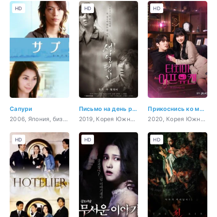
HD
HD
HD
Сапури
Письмо на день рождения
Прикоснись ко мне, если сможешь
2006, Япония, бизнес, романтика
2019, Корея Южная, история, романтика, драма, война
2020, Корея Южная, романтика, фэнтези
HD
HD
HD