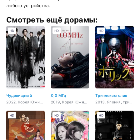
любого устройства.
Смотреть ещё дорамы:
HD
HD
HD
Чудовищный
0,0 МГц
Триплексоголик
2022, Корея Южная, триллер, мистика, ужасы, сверхъестественное
2019, Корея Южная, мистика, ужасы, сверхъестественное
2013, Япония, триллер, мистика, драма, сверхъестественное
HD
HD
HD