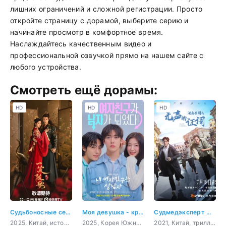
лишних ограничений и сложной регистрации. Просто
откройте страницу с дорамой, выберите серию и
начинайте просмотр в комфортное время.
Наслаждайтесь качественным видео и
профессиональной озвучкой прямо на нашем сайте с
любого устройства.
Смотреть ещё дорамы:
HD
HD
HD
Судьбоносные сердца
Моя девушка - крутой парень
Судмедэксперт Цинь Мин: Немое доказательство
2025, Китай, история, мистика, романтика
2025, Корея Южная, комедия, романтика, фэнтези
2021, Китай, триллер, мистика