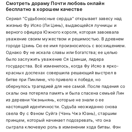
Смотреть дораму Почти любовь онлайн
бесплатно в хорошем качестве
Сериал "Судьбоносные сердца" открывает завесу над
жизнью Фу Исяо (Ли Цинь), выдающейся лучницы и
верного офицера Южного короля, которая завоевала
уважение своим мужеством и решимостью. В древнем
городе Цзинь Сю ее имя произносилось с восхищением.
Однако Фу не искала славы или богатства; ее целью
было заслужить уважение Ся Цзинши, лидера
государства. Всё изменилось, когда Фу Исяо в ярко-
красных доспехах совершила решающий выстрел в
битве при Пинлине, что привело к победе, но
обернулось трагедией для нее самой. После падения со
скалы она потеряла память и была спасена семьей Лин
из деревни Чжэньнянь, которые не знали о ее
настоящей идентичности. Судьба неожиданно снова
свела Фу с Фэном Суйгэ (Чэнь Чжэ Юань), старшим
принцем, который начинает подозревать, что она
сыграла ключевую роль в изменении хода битвы. Фэн