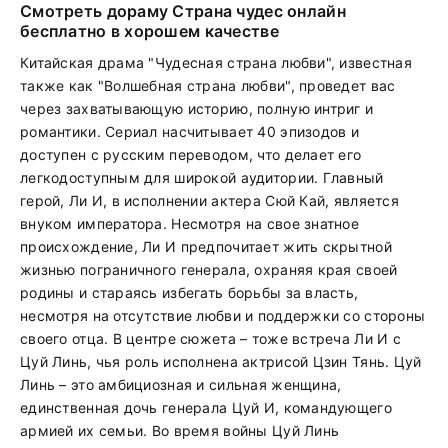
Смотреть дораму Страна чудес онлайн
бесплатно в хорошем качестве
Китайская драма "Чудесная страна любви", известная
также как "Волшебная страна любви", проведет вас
через захватывающую историю, полную интриг и
романтики. Сериал насчитывает 40 эпизодов и
доступен с русским переводом, что делает его
легкодоступным для широкой аудитории. Главный
герой, Ли И, в исполнении актера Сюй Кай, является
внуком императора. Несмотря на свое знатное
происхождение, Ли И предпочитает жить скрытной
жизнью пограничного генерала, охраняя края своей
родины и стараясь избегать борьбы за власть,
несмотря на отсутствие любви и поддержки со стороны
своего отца. В центре сюжета – тоже встреча Ли И с
Цуй Линь, чья роль исполнена актрисой Цзин Тянь. Цуй
Линь – это амбициозная и сильная женщина,
единственная дочь генерала Цуй И, командующего
армией их семьи. Во время войны Цуй Линь