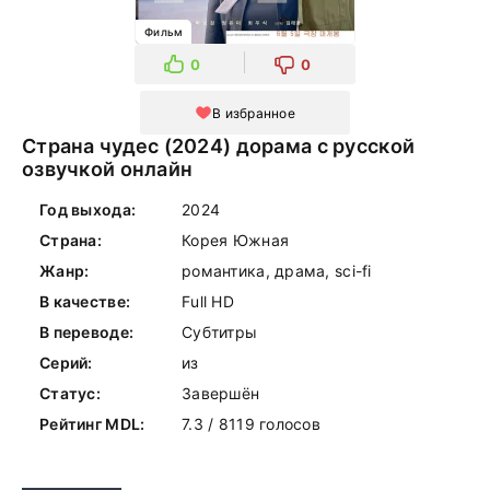
Фильм
0
0
В избранное
Страна чудес (2024) дорама с русской
озвучкой онлайн
Год выхода:
2024
Страна:
Корея Южная
Жанр:
романтика, драма, sci-fi
В качестве:
Full HD
В переводе:
Субтитры
Серий:
из
Статус:
Завершён
Рейтинг MDL:
7.3 / 8119 голосов