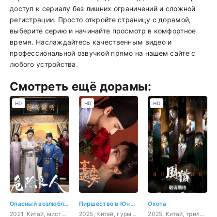
доступ к сериалу без лишних ограничений и сложной
регистрации. Просто откройте страницу с дорамой,
выберите серию и начинайте просмотр в комфортное
время. Наслаждайтесь качественным видео и
профессиональной озвучкой прямо на нашем сайте с
любого устройства.
Смотреть ещё дорамы:
HD
HD
HD
Опасный возлюбленный
Пиршество в Юнъане
Охота
2021, Китай, мистика, комедия, романтика, восточные единоборства
2025, Китай, гурман, история, романтика, фэнтези
2025, Китай, триллер, мистика