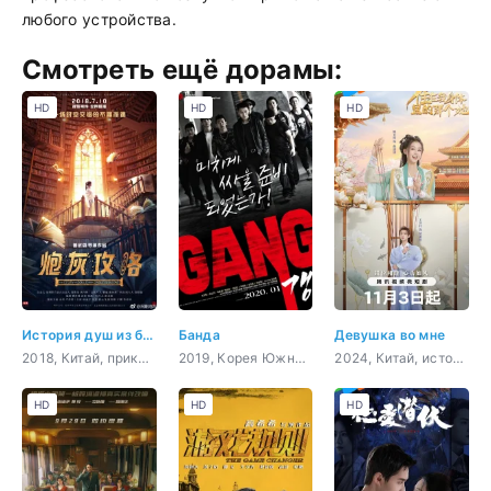
любого устройства.
Смотреть ещё дорамы:
HD
HD
HD
История душ из бесконечных книг
Банда
Девушка во мне
2018, Китай, приключения, история, романтика, фэнтези
2019, Корея Южная, боевик, комедия, криминал
2024, Китай, история, романтика, драма, фэнтези
HD
HD
HD