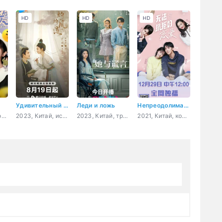
HD
HD
HD
Удивительный талант
Леди и ложь
Непреодолимая любовь
2024, Китай, комедия, романтика, повседневность, молодость
2023, Китай, история, мистика, романтика, драма
2023, Китай, триллер, мистика
2021, Китай, комедия, романтика, сверхъестественное