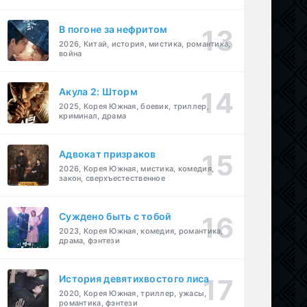
В погоне за нефритом
2026, Китай, история, мистика, романтика,
война
Акула 2: Шторм
2025, Корея Южная, боевик, триллер,
криминал, драма
Адвокат призраков
2026, Корея Южная, мистика, комедия,
закон, сверхъестественное
Суждено быть с тобой
2023, Корея Южная, комедия, романтика,
драма, фэнтези
История девятихвостого лиса
2020, Корея Южная, триллер, ужасы,
романтика, фэнтези