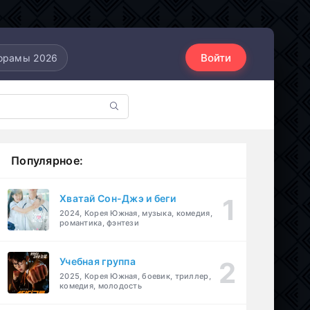
Войти
орамы 2026
Популярное:
Хватай Сон-Джэ и беги
2024, Корея Южная, музыка, комедия,
романтика, фэнтези
Учебная группа
2025, Корея Южная, боевик, триллер,
комедия, молодость