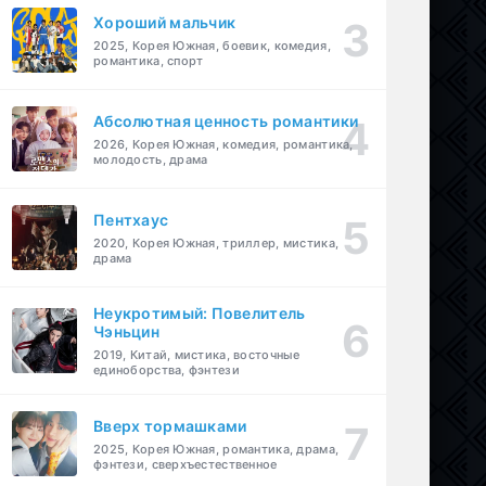
Хороший мальчик
2025, Корея Южная, боевик, комедия,
романтика, спорт
Абсолютная ценность романтики
2026, Корея Южная, комедия, романтика,
молодость, драма
Пентхаус
2020, Корея Южная, триллер, мистика,
драма
Неукротимый: Повелитель
Чэньцин
2019, Китай, мистика, восточные
единоборства, фэнтези
Вверх тормашками
2025, Корея Южная, романтика, драма,
фэнтези, сверхъестественное