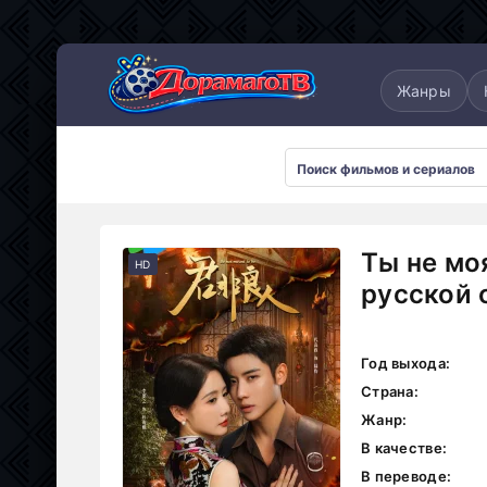
понские
Дорамы 2025
Дорамы 2026
Жанры
Ты не мо
HD
русской 
Год выхода:
Страна:
Жанр:
В качестве:
В переводе: