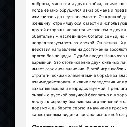
доброты, мягкости и дружелюбия, но именно е
Когда её мир обрушился из-за обмана и пред
изменилась до неузнаваемости. От кроткой д
женщину, стремящуюся к мести и использующ
другой стороны, является человеком с двумя
обаятельным наследником богатой семьи, но 
непредсказуемость за маской. Он активный уч
действия направлены на достижение абсолют
врагов без пощады. Судьба сводит Наньчжао 
взрывной. Это столкновение двух сильных ли
имеет огромное значение. В этой игре любовь
стратегическими элементами в борьбе за влас
взаимодействовать и какие последствия их в
захватывающей и непредсказуемой. Предлага
онлайн с русской озвучкой бесплатно и в хо
доступ к сериалу без лишних ограничений и с
дорамой, выберите серию и начинайте просм
качественным видео и профессиональной озву