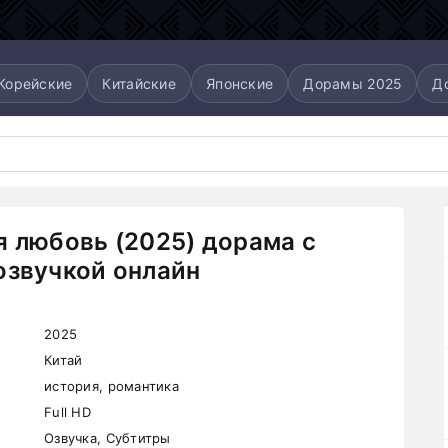
Корейские
Китайские
Японские
Дорамы 2025
Д
я любовь (2025) дорама с
озвучкой онлайн
2025
Китай
история, романтика
Full HD
Озвучка, Субтитры