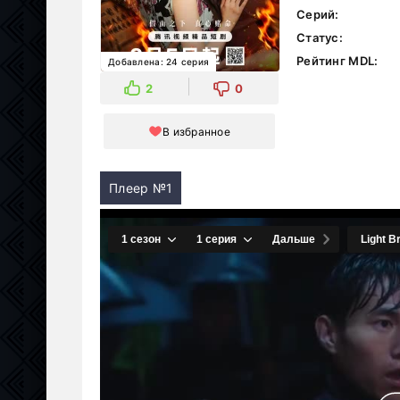
Серий:
Статус:
Рейтинг MDL:
Добавлена: 24 серия
2
0
В избранное
Плеер №1