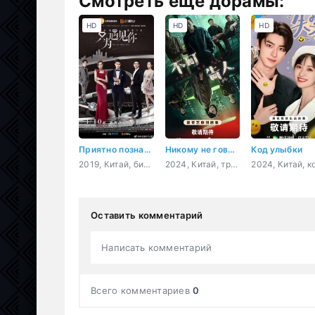
Смотреть ещё дорамы:
HD
HD
HD
Приятно познакомиться
Никому не говори
Код улыбки
2019, Китай, бизнес, романтика, повседневность, драма, мелодрама
2024, Китай, триллер, криминал
Оставить комментарий
Написать комментарий
Всего комментариев
0