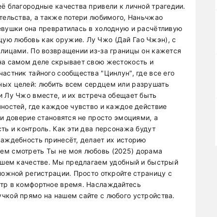
ё благородные качества привели к личной трагедии.
ательства, а также потери любимого, Наньчжао
евушки она превратилась в холодную и расчётливую
ую любовь как оружие. Лу Чжо (Дай Гао Чжэн), с
 лицами. По возвращении из-за границы он кажется
на самом деле скрывает свою жестокость и
астник тайного сообщества "Цинлун", где все его
ных целей: любить всем сердцем или разрушать
и Лу Чжо вместе, и их встреча обещает быть
чностей, где каждое чувство и каждое действие
 и доверие становятся не просто эмоциями, а
ть и контроль. Как эти два персонажа будут
раждебность принесёт, делает их историю
ем смотреть Ты не моя любовь (2025) дорама
рошем качестве. Мы предлагаем удобный и быстрый
ложной регистрации. Просто откройте страницу с
отр в комфортное время. Наслаждайтесь
чкой прямо на нашем сайте с любого устройства.