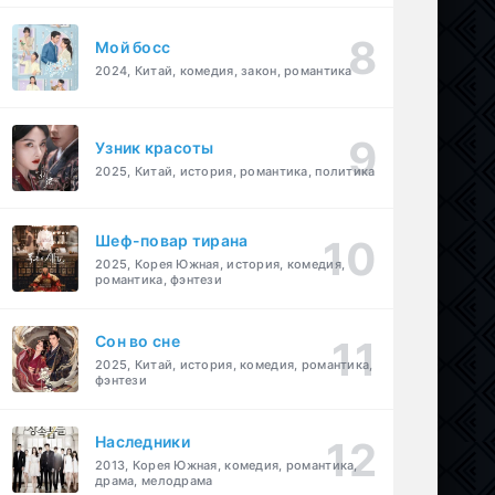
Мой босс
2024, Китай, комедия, закон, романтика
Узник красоты
2025, Китай, история, романтика, политика
Шеф-повар тирана
2025, Корея Южная, история, комедия,
романтика, фэнтези
Cон во сне
2025, Китай, история, комедия, романтика,
фэнтези
Наследники
2013, Корея Южная, комедия, романтика,
драма, мелодрама