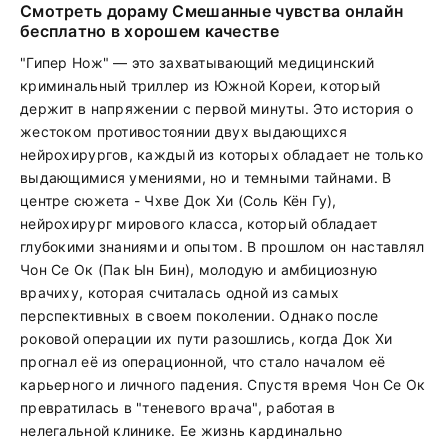
Смотреть дораму Смешанные чувства онлайн
бесплатно в хорошем качестве
"Гипер Нож" — это захватывающий медицинский
криминальный триллер из Южной Кореи, который
держит в напряжении с первой минуты. Это история о
жестоком противостоянии двух выдающихся
нейрохирургов, каждый из которых обладает не только
выдающимися умениями, но и темными тайнами. В
центре сюжета - Чхве Док Хи (Соль Кён Гу),
нейрохирург мирового класса, который обладает
глубокими знаниями и опытом. В прошлом он наставлял
Чон Се Ок (Пак Ын Бин), молодую и амбициозную
врачиху, которая считалась одной из самых
перспективных в своем поколении. Однако после
роковой операции их пути разошлись, когда Док Хи
прогнал её из операционной, что стало началом её
карьерного и личного падения. Спустя время Чон Се Ок
превратилась в "теневого врача", работая в
нелегальной клинике. Ее жизнь кардинально