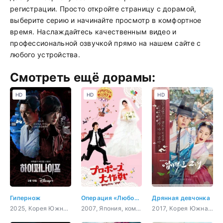
регистрации. Просто откройте страницу с дорамой,
выберите серию и начинайте просмотр в комфортное
время. Наслаждайтесь качественным видео и
профессиональной озвучкой прямо на нашем сайте с
любого устройства.
Смотреть ещё дорамы:
HD
HD
HD
Гипернож
Операция «Любовь»
Дрянная девчонка
2025, Корея Южная, триллер, криминал, драма, медицина
2007, Япония, комедия, романтика, молодость, сверхъестественное
2017, Корея Южная, история, комедия, романтика