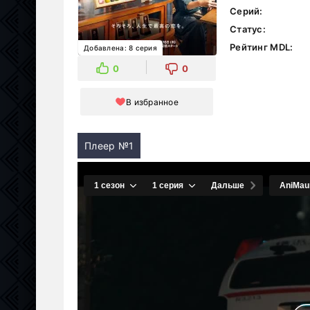
Серий:
Статус:
Рейтинг MDL:
Добавлена: 8 серия
0
0
В избранное
Плеер №1