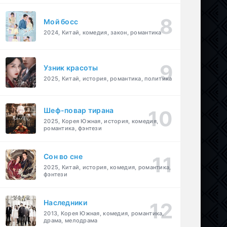
Мой босс
2024, Китай, комедия, закон, романтика
Узник красоты
2025, Китай, история, романтика, политика
Шеф-повар тирана
2025, Корея Южная, история, комедия,
романтика, фэнтези
Cон во сне
2025, Китай, история, комедия, романтика,
фэнтези
Наследники
2013, Корея Южная, комедия, романтика,
драма, мелодрама