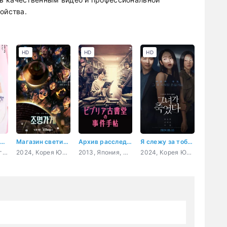
ойства.
HD
HD
HD
Вы согреете эту любовь
Магазин светильников
Архив расследований букинистического магазина «Библия»
Я слежу за тобой
2020, Япония, гурман, бизнес, романтика, драма
2024, Корея Южная, триллер, мистика, ужасы, сверхъестественное
2013, Япония, мистика, повседневность, драма
2024, Корея Южная, триллер, мистика, драма