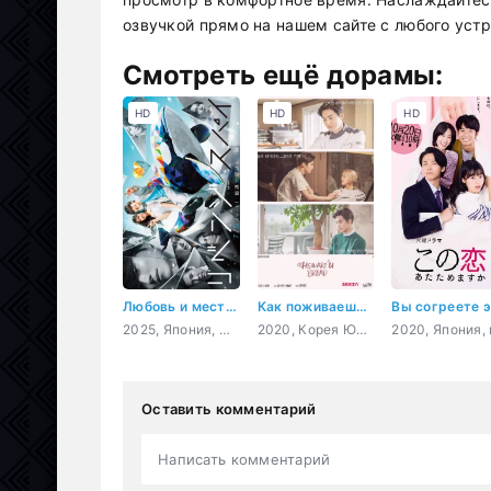
озвучкой прямо на нашем сайте с любого устр
Смотреть ещё дорамы:
HD
HD
HD
Любовь и месть: Шпионская игра
Как поживаешь, хлеб?
2025, Япония, мистика, романтика, драма
2020, Корея Южная, гурман, романтика, драма, фэнтези
Оставить комментарий
Написать комментарий