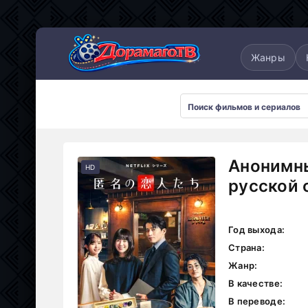
понские
Дорамы 2025
Дорамы 2026
Жанры
Анонимны
HD
русской 
Год выхода:
Страна:
Жанр:
В качестве:
В переводе: