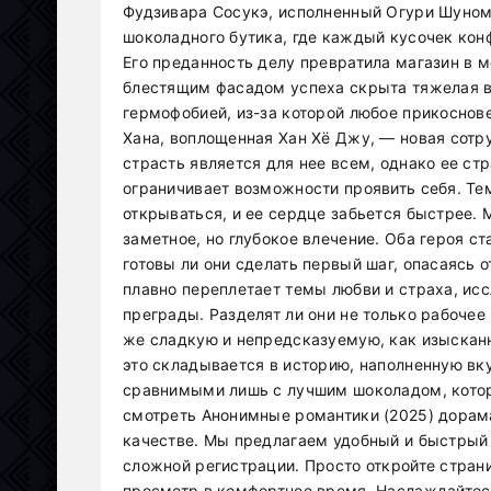
Фудзивара Сосукэ, исполненный Огури Шуном,
шоколадного бутика, где каждый кусочек конф
Его преданность делу превратила магазин в 
блестящим фасадом успеха скрыта тяжелая в
гермофобией, из-за которой любое прикоснов
Хана, воплощенная Хан Хё Джу, — новая сотр
страсть является для нее всем, однако ее с
ограничивает возможности проявить себя. Те
открываться, и ее сердце забьется быстрее. 
заметное, но глубокое влечение. Оба героя с
готовы ли они сделать первый шаг, опасаясь 
плавно переплетает темы любви и страха, исс
преграды. Разделят ли они не только рабочее
же сладкую и непредсказуемую, как изысканн
это складывается в историю, наполненную в
сравнимыми лишь с лучшим шоколадом, кото
смотреть Анонимные романтики (2025) дорама
качестве. Мы предлагаем удобный и быстрый 
сложной регистрации. Просто откройте стран
просмотр в комфортное время. Наслаждайтес