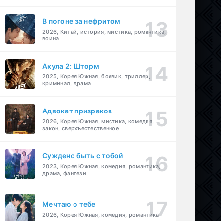
В погоне за нефритом
2026, Китай, история, мистика, романтика,
война
Акула 2: Шторм
2025, Корея Южная, боевик, триллер,
криминал, драма
Адвокат призраков
2026, Корея Южная, мистика, комедия,
закон, сверхъестественное
Суждено быть с тобой
2023, Корея Южная, комедия, романтика,
драма, фэнтези
Мечтаю о тебе
2026, Корея Южная, комедия, романтика