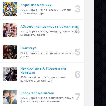
Хороший мальчик
2025, Корея Южная, боевик, комедия,
романтика, спорт
Абсолютная ценность романтики
2026, Корея Южная, комедия, романтика,
молодость, драма
Пентхаус
2020, Корея Южная, триллер, мистика,
драма
Неукротимый: Повелитель
Чэньцин
2019, Китай, мистика, восточные
единоборства, фэнтези
Вверх тормашками
2025, Корея Южная, романтика, драма,
фэнтези, сверхъестественное