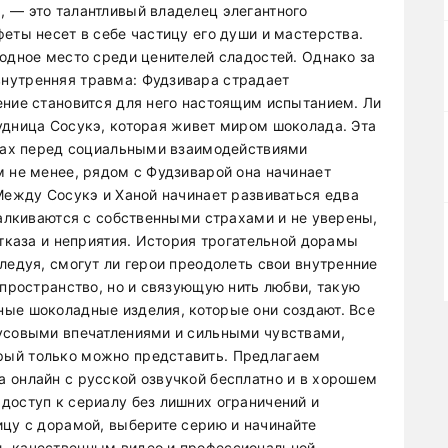
 — это талантливый владелец элегантного
еты несет в себе частицу его души и мастерства.
модное место среди ценителей сладостей. Однако за
нутренняя травма: Фудзивара страдает
ение становится для него настоящим испытанием. Ли
удница Сосукэ, которая живет миром шоколада. Эта
трах перед социальными взаимодействиями
м не менее, рядом с Фудзиварой она начинает
Между Сосукэ и Ханой начинает развиваться едва
талкиваются с собственными страхами и не уверены,
отказа и неприятия. История трогательной дорамы
ледуя, смогут ли герои преодолеть свои внутренние
 пространство, но и связующую нить любви, такую
ые шоколадные изделия, которые они создают. Все
кусовыми впечатлениями и сильными чувствами,
рый только можно представить. Предлагаем
 онлайн с русской озвучкой бесплатно и в хорошем
доступ к сериалу без лишних ограничений и
ицу с дорамой, выберите серию и начинайте
ь качественным видео и профессиональной