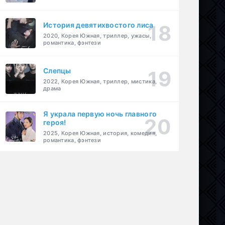
История девятихвостого лиса
2020, Корея Южная, триллер, ужасы,
романтика, фэнтези
Слепцы
2022, Корея Южная, триллер, мистика,
драма
Я украла первую ночь главного
героя!
2025, Корея Южная, история, комедия,
романтика, фэнтези