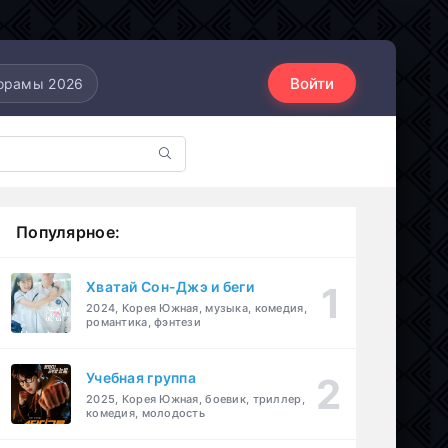
Войти
орамы 2026
Популярное:
Хватай Сон-Джэ и беги
2024, Корея Южная, музыка, комедия,
романтика, фэнтези
Учебная группа
2025, Корея Южная, боевик, триллер,
комедия, молодость