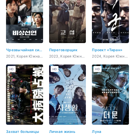
Чрезвычайная ситуация
Переговорщик
Проект «Тиран»
2021, Корея Южная, боевик, триллер, психология, драма
2023, Корея Южная, боевик, триллер, мистика, драма
2024, Корея Южная, боевик, криминал, sci-fi, фэнтези
HD
HD
HD
Захват больницы
Личная жизнь
Луна