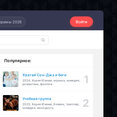
Войти
орамы 2026
Популярное:
Хватай Сон-Джэ и беги
2024, Корея Южная, музыка, комедия,
романтика, фэнтези
Учебная группа
2025, Корея Южная, боевик, триллер,
комедия, молодость