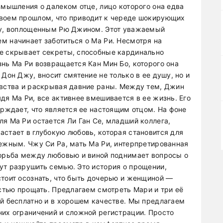
змышления о далеком отце, лицо которого она едва
своем прошлом, что приводит к череде шокирующих
Чжу, воплощенным Рю Джином. Этот уважаемый
м начинает заботиться о Ма Ри. Несмотря на
ое скрывает секреты, способные кардинально
нь Ма Ри возвращается Кан Мин Бо, которого она
Дон Джу, вносит смятение не только в ее душу, но и
увства и раскрывая давние раны. Между тем, Джин
дя Ма Ри, все активнее вмешивается в ее жизнь. Его
ерждает, что является ее настоящим отцом. На фоне
я Ма Ри остается Ли Ган Се, младший коллега,
астает в глубокую любовь, которая становится для
дежным. Чжу Си Ра, мать Ма Ри, интерпретированная
борьба между любовью и виной поднимает вопросы о
ут разрушить семью. Это история о прощении,
стоит осознать, что быть дочерью и женщиной —
остью прощать. Предлагаем смотреть Мари и три её
ой бесплатно и в хорошем качестве. Мы предлагаем
них ограничений и сложной регистрации. Просто