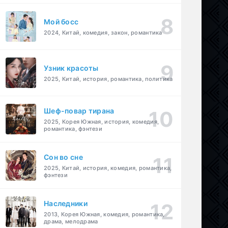
Мой босс
2024, Китай, комедия, закон, романтика
Узник красоты
2025, Китай, история, романтика, политика
Шеф-повар тирана
2025, Корея Южная, история, комедия,
романтика, фэнтези
Cон во сне
2025, Китай, история, комедия, романтика,
фэнтези
Наследники
2013, Корея Южная, комедия, романтика,
драма, мелодрама