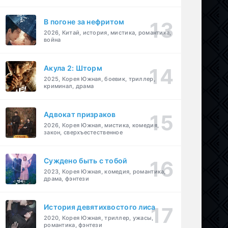
В погоне за нефритом
2026, Китай, история, мистика, романтика,
война
Акула 2: Шторм
2025, Корея Южная, боевик, триллер,
криминал, драма
Адвокат призраков
2026, Корея Южная, мистика, комедия,
закон, сверхъестественное
Суждено быть с тобой
2023, Корея Южная, комедия, романтика,
драма, фэнтези
История девятихвостого лиса
2020, Корея Южная, триллер, ужасы,
романтика, фэнтези