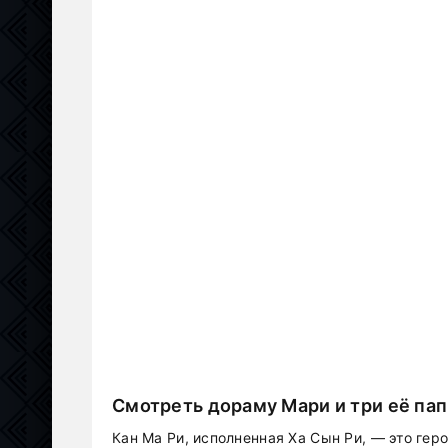
Смотреть дораму Мари и три её па
Кан Ма Ри, исполненная Ха Сын Ри, — это ге