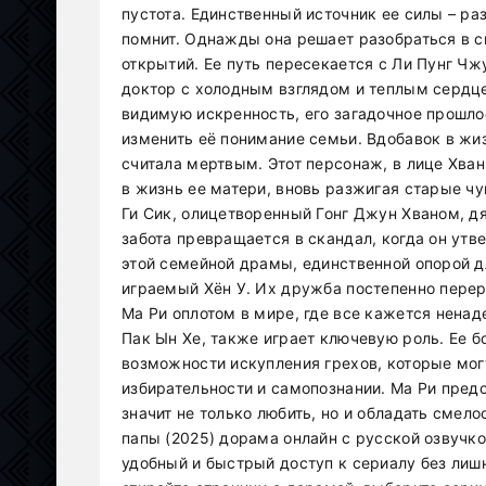
пустота. Единственный источник ее силы – ра
помнит. Однажды она решает разобраться в 
открытий. Ее путь пересекается с Ли Пунг 
доктор с холодным взглядом и теплым сердце
видимую искренность, его загадочное прошл
изменить её понимание семьи. Вдобавок в жиз
считала мертвым. Этот персонаж, в лице Хван 
в жизнь ее матери, вновь разжигая старые ч
Ги Сик, олицетворенный Гонг Джун Хваном, дя
забота превращается в скандал, когда он утв
этой семейной драмы, единственной опорой дл
играемый Хён У. Их дружба постепенно перер
Ма Ри оплотом в мире, где все кажется нена
Пак Ын Хе, также играет ключевую роль. Ее 
возможности искупления грехов, которые мог
избирательности и самопознании. Ма Ри пред
значит не только любить, но и обладать смел
папы (2025) дорама онлайн с русской озвучк
удобный и быстрый доступ к сериалу без лиш