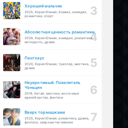
Хороший мальчик
2025, Корея Южная, боевик, комедия,
романтика, спорт
Абсолютная ценность романтики
2026, Корея Южная, комедия, романтика,
молодость, драма
Пентхаус
2020, Корея Южная, триллер, мистика,
драма
Неукротимый: Повелитель
Чэньцин
2019, Китай, мистика, восточные
единоборства, фэнтези
Вверх тормашками
2025, Корея Южная, романтика, драма,
фэнтези, сверхъестественное