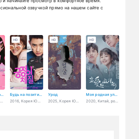
ю и начинайте просмотр в комфортное время.
сиональной озвучкой прямо на нашем сайте с
HD
HD
HD
Девушка, которая любит играть
Будь на позитиве
Урод
Моя родная улица Маян
2024, Корея Южная, комедия, романтика
2016, Корея Южная, комедия, романтика, драма
2025, Корея Южная, триллер, мистика, драма
2020, Китай, романтика, повседневность, молодость, мелодрама