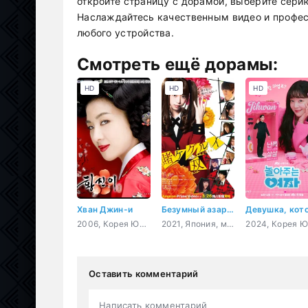
откройте страницу с дорамой, выберите сери
Наслаждайтесь качественным видео и профес
любого устройства.
Смотреть ещё дорамы:
HD
HD
HD
Хван Джин-и
Безумный азарт: Близнец
2006, Корея Южная, история, романтика, драма
2021, Япония, мистика, психология, молодость, драма
Оставить комментарий
Написать комментарий