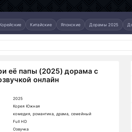
Корейские
Китайские
Японские
Дорамы 2025
Д
ри её папы (2025) дорама с
озвучкой онлайн
2025
Корея Южная
комедия, романтика, драма, семейный
Full HD
Озвучка