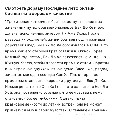
Смотреть дораму Последнее лето онлайн
бесплатно в хорошем качестве
"Трехмерная история любви" повествует о сложных
жизненных путях братьев-близнецов Бэк До Хе и Бэк
До Ёна, исполненных актером Ли Чжэ Уком. После
развода их родителей, жизни братьев пошли разными
дорогами: младший Бэк До Ха обосновался в США, в то
время как его старший брат остался в Южной Корее.
Каждый год, летом, Бэк До Ха приезжает на 21 день в
Южную Корею, чтобы провести время с отцом и братом
в их скромном двухкомнатном доме. Здесь же, рядом,
живет их молодая соседка Сон Ха Гён, которая со
временем становится хорошим другом для Бэк До Хи.
Несмотря на то что Сон Ха Гён часто ссорится с Бэк До
Хой, она постепенно осознает, что её чувства к нему
становятся более глубокими. Однако, из-за
кратковременности их летних встреч, она не может
признаться ему в своих чувствах. С течением времени,