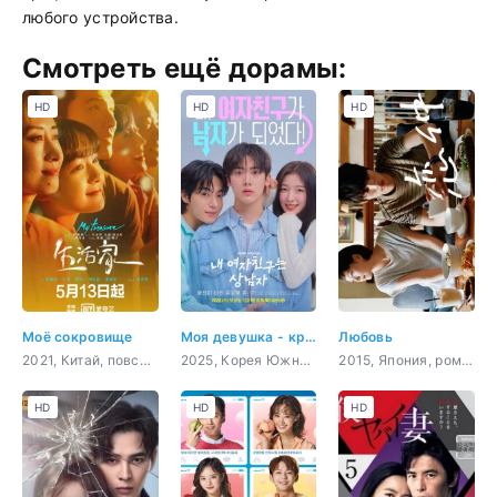
любого устройства.
Смотреть ещё дорамы:
HD
HD
HD
Моё сокровище
Моя девушка - крутой парень
Любовь
2021, Китай, повседневность, драма, семейный
2025, Корея Южная, комедия, романтика, фэнтези
2015, Япония, романтика, драма, мелодрама
HD
HD
HD