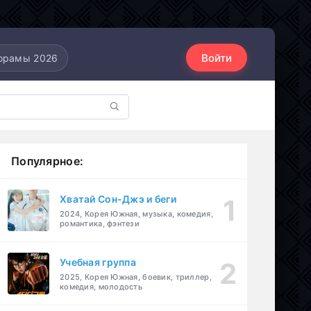
Войти
орамы 2026
Популярное:
Хватай Сон-Джэ и беги
2024, Корея Южная, музыка, комедия,
романтика, фэнтези
Учебная группа
2025, Корея Южная, боевик, триллер,
комедия, молодость