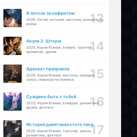
В погоне за нефритом
2026, Китай, история, мистика, романтика,
война
Акула 2: Шторм
2025, Корея Южная, боевик, триллер,
криминал, драма
Адвокат призраков
2026, Корея Южная, мистика, комедия,
закон, сверхъестественное
Суждено быть с тобой
2023, Корея Южная, комедия, романтика,
драма, фэнтези
История девятихвостого лиса
2020, Корея Южная, триллер, ужасы,
романтика, фэнтези