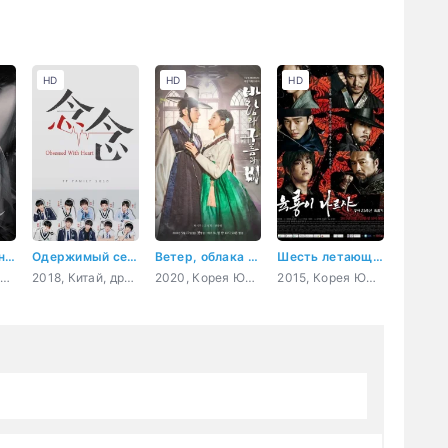
HD
HD
HD
Любовная песнь иллюзий
Одержимый сердцем
Ветер, облака и дождь
Шесть летающих драконов
2024, Корея Южная, история, романтика, фэнтези
2018, Китай, драма, сверхъестественное
2020, Корея Южная, история, романтика, драма, сверхъестественное
2015, Корея Южная, боевик, история, драма, политика