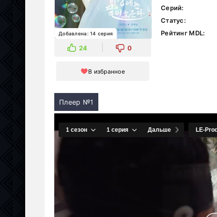
Серий:
Статус:
Рейтинг MDL:
Добавлена: 14 серия
24
0
В избранное
Плеер №1