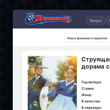
понские
Дорамы 2025
Дорамы 2026
Жанры
Струящая
HD
дорама с
Год выхода:
Страна:
Жанр:
В качестве:
В переводе: