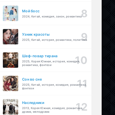
Мой босс
2024, Китай, комедия, закон, романтика
Узник красоты
2025, Китай, история, романтика, политика
Шеф-повар тирана
2025, Корея Южная, история, комедия,
романтика, фэнтези
Cон во сне
2025, Китай, история, комедия, романтика,
фэнтези
Наследники
2013, Корея Южная, комедия, романтика,
драма, мелодрама