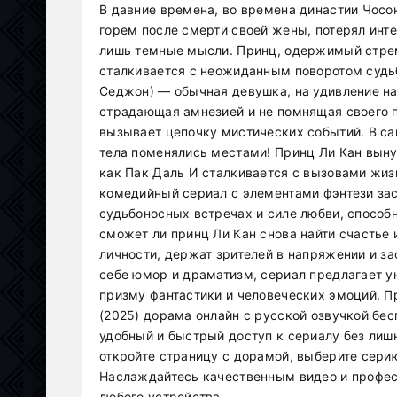
В давние времена, во времена династии Чосон
горем после смерти своей жены, потерял инте
лишь темные мысли. Принц, одержимый стрем
сталкивается с неожиданным поворотом судьб
Седжон) — обычная девушка, на удивление на
страдающая амнезией и не помнящая своего п
вызывает цепочку мистических событий. В са
тела поменялись местами! Принц Ли Кан выну
как Пак Даль И сталкивается с вызовами жиз
комедийный сериал с элементами фэнтези зас
судьбоносных встречах и силе любви, способ
сможет ли принц Ли Кан снова найти счастье 
личности, держат зрителей в напряжении и з
себе юмор и драматизм, сериал предлагает у
призму фантастики и человеческих эмоций. 
(2025) дорама онлайн с русской озвучкой бе
удобный и быстрый доступ к сериалу без лиш
откройте страницу с дорамой, выберите сери
Наслаждайтесь качественным видео и профес
любого устройства.