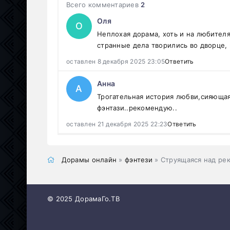
Всего комментариев
2
Оля
О
Неплохая дорама, хоть и на любител
странные дела творились во дворце, 
оставлен 8 декабря 2025 23:05
Ответить
Анна
А
Трогательная история любви,сияюща
фэнтази..рекомендую..
оставлен 21 декабря 2025 22:23
Ответить
Дорамы онлайн
»
фэнтези
» Струящаяся над ре
© 2025 ДорамаГо.ТВ