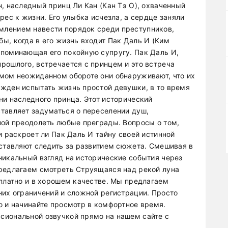
, наследный принц Ли Кан (Кан Тэ О), охваченный
рес к жизни. Его улыбка исчезла, а сердце заняли
лением навести порядок среди преступников,
ы, когда в его жизнь входит Пак Даль И (Ким
поминающая его покойную супругу. Пак Даль И,
рошлого, встречается с принцем и это встреча
мом неожиданном обороте они обнаруживают, что их
жден испытать жизнь простой девушки, в то время
ни наследного принца. Этот исторический
тавляет задуматься о переселении душ,
ной преодолеть любые преграды. Вопросы о том,
и раскроет ли Пак Даль И тайну своей истинной
аставляют следить за развитием сюжета. Смешивая в
никальный взгляд на исторические события через
Предлагаем смотреть Струящаяся над рекой луна
сплатно и в хорошем качестве. Мы предлагаем
них ограничений и сложной регистрации. Просто
ю и начинайте просмотр в комфортное время.
сиональной озвучкой прямо на нашем сайте с