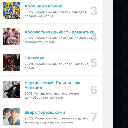
Хороший мальчик
2025, Корея Южная, боевик, комедия,
романтика, спорт
Абсолютная ценность романтики
2026, Корея Южная, комедия, романтика,
молодость, драма
Пентхаус
2020, Корея Южная, триллер, мистика,
драма
Неукротимый: Повелитель
Чэньцин
2019, Китай, мистика, восточные
единоборства, фэнтези
Вверх тормашками
2025, Корея Южная, романтика, драма,
фэнтези, сверхъестественное