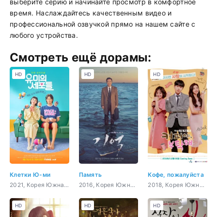
выберите серию и начинайте просмотр в комфортное
время. Наслаждайтесь качественным видео и
профессиональной озвучкой прямо на нашем сайте с
любого устройства.
Смотреть ещё дорамы:
HD
HD
HD
Клетки Ю-ми
Память
Кофе, пожалуйста
2021, Корея Южная, психология, комедия, романтика, драма
2016, Корея Южная, закон, романтика, повседневность, драма
2018, Корея Южная, комедия, романтика, фэнтези
HD
HD
HD