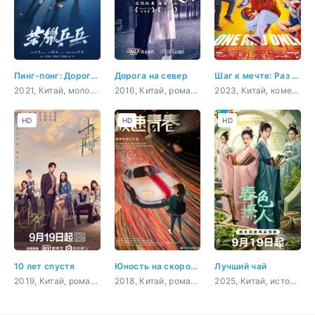
Пинг-понг: Дорога к славе
Дорога на север
Шаг к мечте: Раз и навсегда
2021, Китай, молодость, драма, спорт
2016, Китай, романтика, драма, мелодрама
2023, Китай, комедия, молодость, драма, спорт
HD
HD
HD
10 лет спустя
Юность на скорости звука
Лучший чай
2019, Китай, романтика, драма
2018, Китай, романтика, молодость, драма, спорт
2025, Китай, история, романтика, фэнтези