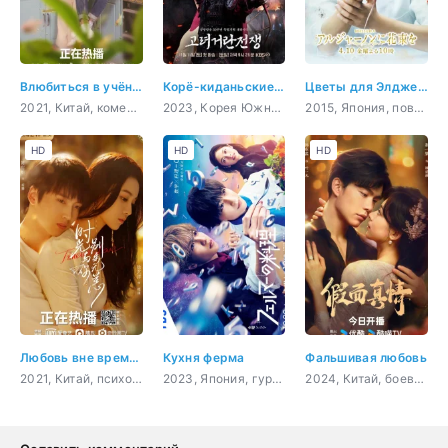
Влюбиться в учёного
Корё-киданьские войны
Цветы для Элджернона
2021, Китай, комедия, романтика, повседневность, молодость
2023, Корея Южная, боевик, военный, история, война
2015, Япония, повседневность, sci-fi, медицина
HD
HD
HD
Любовь вне времени
Кухня ферма
Фальшивая любовь
2021, Китай, психология, романтика, молодость, мелодрама
2023, Япония, гурман, драма
2024, Китай, боевик, история, мистика, романтика