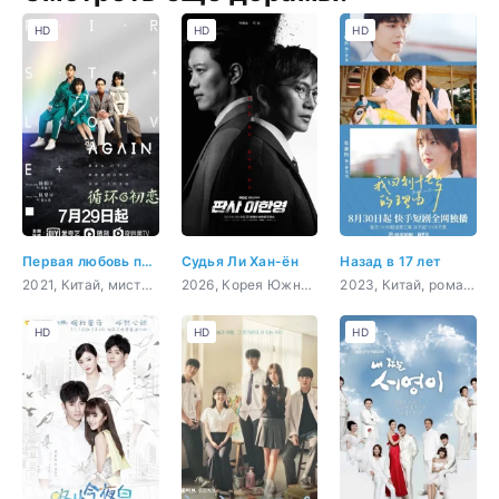
HD
HD
HD
Первая любовь по новой
Судья Ли Хан-ён
Назад в 17 лет
2021, Китай, мистика, романтика, молодость, фэнтези
2026, Корея Южная, боевик, мистика, закон, фэнтези
2023, Китай, романтика, молодость, фэнтези
HD
HD
HD