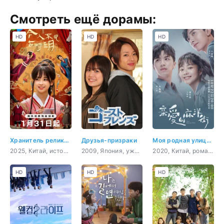
Смотреть ещё дорамы:
HD
HD
HD
Хранитель реликвий
Друзья-призраки
Моя родная улица Маян
2025, Китай, история, фэнтези
2009, Япония, ужасы, комедия, романтика, сверхъестественное
2020, Китай, романтика, повседневность, молодость, мелодрама
HD
HD
HD