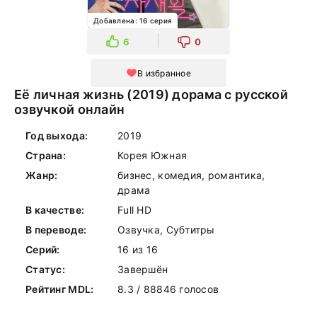
Добавлена: 16 серия
6
0
В избранное
Её личная жизнь (2019) дорама с русской
озвучкой онлайн
Год выхода:
2019
Страна:
Корея Южная
Жанр:
бизнес, комедия, романтика,
драма
В качестве:
Full HD
В переводе:
Озвучка, Субтитры
Серий:
16 из 16
Статус:
Завершён
Рейтинг MDL:
8.3 / 88846 голосов