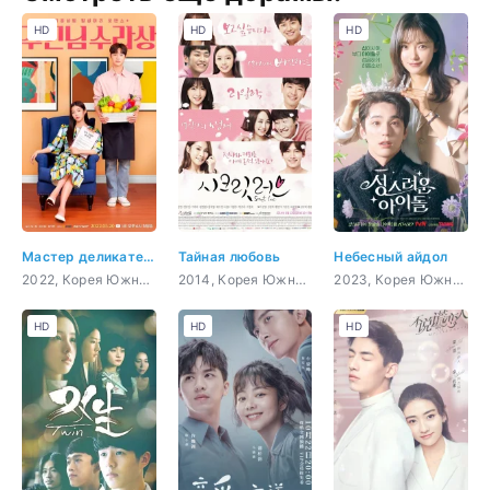
HD
HD
HD
Мастер деликатесов
Тайная любовь
Небесный айдол
2022, Корея Южная, романтика
2014, Корея Южная, романтика, драма, фэнтези, мелодрама
2023, Корея Южная, комедия, романтика, драма, фэнтези
HD
HD
HD